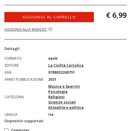
€ 6,99
AGGIUNGI AL CARRELLO
AGGIUNGI ALLA WISHLIST
Dettagli
FORMATO
epub
EDITORE
La Civiltà Cattolica
EAN
9788832200751
ANNO PUBBLICAZIONE
2021
Musica e Spartiti
Psicologia
CATEGORIA
Religioni
Scienze sociali
Attualità e politica
LINGUA
ita
Dispositivi supportati
Computer