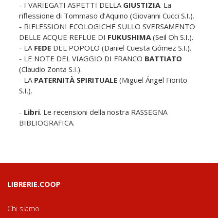
- I VARIEGATI ASPETTI DELLA
GIUSTIZIA
. La
riflessione di Tommaso d’Aquino (Giovanni Cucci S.I.).
- RIFLESSIONI ECOLOGICHE SULLO SVERSAMENTO
DELLE ACQUE REFLUE DI
FUKUSHIMA
(Seil Oh S.I.).
- LA
FEDE
DEL POPOLO (Daniel Cuesta Gómez S.I.).
- LE NOTE DEL VIAGGIO DI FRANCO
BATTIATO
(Claudio Zonta S.I.).
- LA
PATERNITÀ SPIRITUALE
(Miguel Ángel Fiorito
S.I.).
-
Libri
. Le recensioni della nostra RASSEGNA
BIBLIOGRAFICA.
LIBRERIE.COOP
Chi siamo