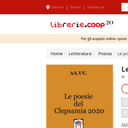
|
|
Librerie
Eventi
Assistenza
Per gli acquisti online: spes
Home
Letteratura
Poesia
Le po
L
di
AGG