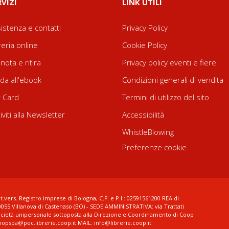
RVIZI
LINK UTILI
istenza e contatti
Privacy Policy
reria online
Cookie Policy
nota e ritira
Privacy policy eventi e fiere
da all'ebook
Condizioni generali di vendita
t Card
Termini di utilizzo del sito
riviti alla Newsletter
Accessibilità
WhistleBlowing
Preferenze cookie
t.vers. Registro imprese di Bologna, C.F. e P.I.: 02591561200 REA di
0055 Villanova di Castenaso (BO) - SEDE AMMINISTRATIVA: via Trattati
ocietà unipersonale sottoposta alla Direzione e Coordinamento di Coop
coopspa@pec.librerie.coop.it MAIL: info@librerie.coop.it