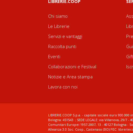
LIBRERIE.COOP
SE
Chi siamo
Ass
Le Librerie
Lib
Servizi e vantaggi
Pre
Raccolta punti
Gui
Eventi
Gif
Collaborazioni e Festival
Isc
Notizie e Area stampa
Lavora con noi
LIBRERIE.COOP S.p.a. - capitale sociale euro 900.000 in
Bologna: 451543 ; SEDE LEGALE: via Villanova, 29/7 - 4
Comunitari Europei 1957-2007, 13 - 40127 Bologna - S
Alleanza 3.0 Soc. Coop., Castenaso (BO) PEC: librerie