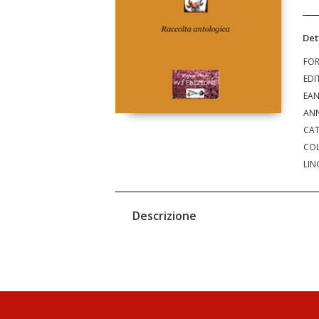
Det
FO
EDI
EA
ANN
CAT
COL
LIN
Descrizione