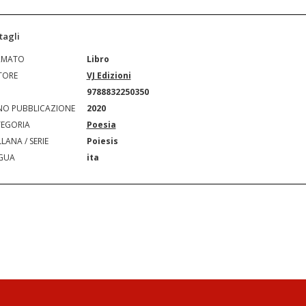
tagli
RMATO
Libro
TORE
VJ Edizioni
N
9788832250350
O PUBBLICAZIONE
2020
EGORIA
Poesia
LANA / SERIE
Poiesis
GUA
ita