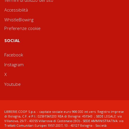
Termini di utilizzo del sito
Accessibilità
WhistleBlowing
Preferenze cookie
SOCIAL
Facebook
Instagram
X
Youtube
LIBRERIE.COOP S.p.a. - capitale sociale euro 900.000 int.vers. Registro imprese
di Bologna, C.F. e P.I.: 02591561200 REA di Bologna: 451543 ; SEDE LEGALE: via
Villanova, 29/7 - 40055 Villanova di Castenaso (BO) - SEDE AMMINISTRATIVA: via
Trattati Comunitari Europei 1957-2007, 13 - 40127 Bologna - Società