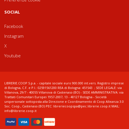
SOCIAL
Facebook
Instagram
X
Youtube
LIBRERIE.COOP S.p.a. - capitale sociale euro 900.000 int.vers. Registro imprese
di Bologna, C.F. e P.I.: 02591561200 REA di Bologna: 451543 ; SEDE LEGALE: via
Villanova, 29/7 - 40055 Villanova di Castenaso (BO) - SEDE AMMINISTRATIVA: via
Trattati Comunitari Europei 1957-2007, 13 - 40127 Bologna - Società
unipersonale sottoposta alla Direzione e Coordinamento di Coop Alleanza 3.0
Soc. Coop., Castenaso (BO) PEC: libreriecoopspa@pec.librerie.coop.it MAIL:
info@librerie.coop.it