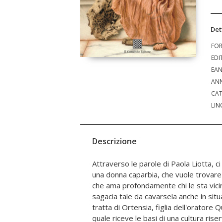
Det
FO
EDI
EA
ANN
CAT
LIN
Descrizione
Attraverso le parole di Paola Liotta, 
mente sagace ha più probabilità 
una donna caparbia, che vuole trovare 
spuntarla nelle avversità, ricercando
che ama profondamente chi le sta vicin
momento". L'autrice, grazie a un lavoro d
sagacia tale da cavarsela anche in situ
fonti giunte sino a noi, delinea il ritratt
tratta di Ortensia, figlia dell'oratore 
personaggio storico che ha attravers
quale riceve le basi di una cultura ris
publica romana e contribuisce all'os