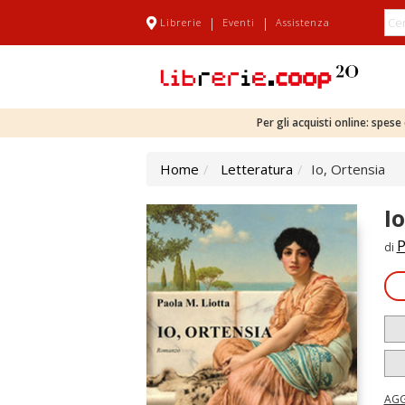
|
|
Librerie
Eventi
Assistenza
Per gli acquisti online: spes
Home
Letteratura
Io, Ortensia
I
P
di
AGG