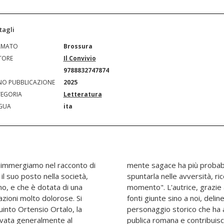
tagli
RMATO
Brossura
TORE
Il Convivio
N
9788832747874
O PUBBLICAZIONE
2025
EGORIA
Letteratura
GUA
ita
ci immergiamo nel racconto di
di una natura dabbene di
il suo posto nella società,
 la soluzione più utile al
o, e che è dotata di una
i ricognizione delle poche
azioni molto dolorose. Si
o verosimile e amabile di un
Quinto Ortensio Ortalo, la
ato il declino della Res
ervata generalmente al
servazione attenta e,