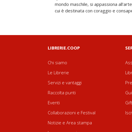
mondo maschile, si appassiona all'arte 
contestualmente, a una condivisione 
cui è destinata con coraggio e consap
LIBRERIE.COOP
SE
Chi siamo
Ass
Le Librerie
Lib
Servizi e vantaggi
Pre
Raccolta punti
Gui
Eventi
Gif
Collaborazioni e Festival
Isc
Notizie e Area stampa