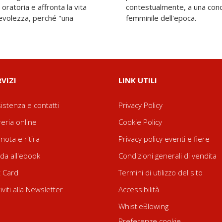
oratoria e affronta la vita
empatica della condizione
evolezza, perché "una
femminile dell'epoca.
RVIZI
LINK UTILI
istenza e contatti
Privacy Policy
reria online
Cookie Policy
nota e ritira
Privacy policy eventi e fiere
da all'ebook
Condizioni generali di vendita
t Card
Termini di utilizzo del sito
riviti alla Newsletter
Accessibilità
WhistleBlowing
Preferenze cookie