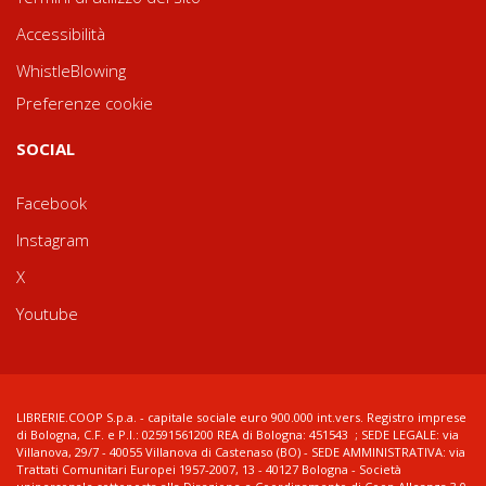
Accessibilità
WhistleBlowing
Preferenze cookie
SOCIAL
Facebook
Instagram
X
Youtube
LIBRERIE.COOP S.p.a. - capitale sociale euro 900.000 int.vers. Registro imprese
di Bologna, C.F. e P.I.: 02591561200 REA di Bologna: 451543 ; SEDE LEGALE: via
Villanova, 29/7 - 40055 Villanova di Castenaso (BO) - SEDE AMMINISTRATIVA: via
Trattati Comunitari Europei 1957-2007, 13 - 40127 Bologna - Società