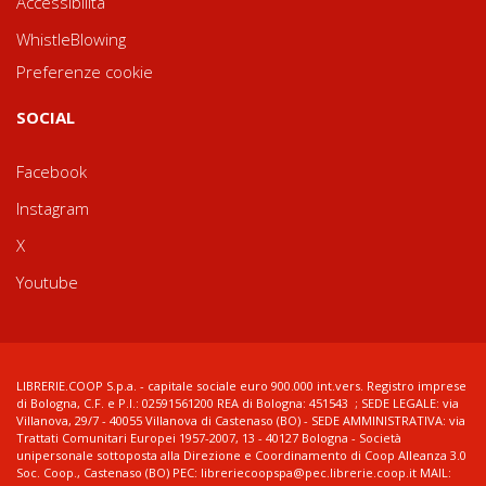
Accessibilità
WhistleBlowing
Preferenze cookie
SOCIAL
Facebook
Instagram
X
Youtube
LIBRERIE.COOP S.p.a. - capitale sociale euro 900.000 int.vers. Registro imprese
di Bologna, C.F. e P.I.: 02591561200 REA di Bologna: 451543 ; SEDE LEGALE: via
Villanova, 29/7 - 40055 Villanova di Castenaso (BO) - SEDE AMMINISTRATIVA: via
Trattati Comunitari Europei 1957-2007, 13 - 40127 Bologna - Società
unipersonale sottoposta alla Direzione e Coordinamento di Coop Alleanza 3.0
Soc. Coop., Castenaso (BO) PEC: libreriecoopspa@pec.librerie.coop.it MAIL: