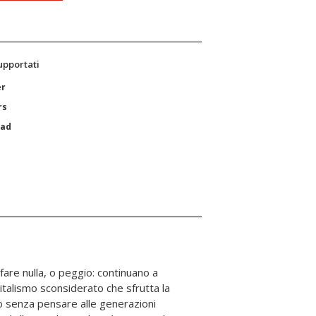
supportati
er
rs
Pad