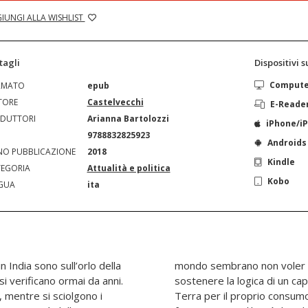
IUNGI ALLA WISHLIST
tagli
Dispositivi 
Comput
RMATO
epub
TORE
Castelvecchi
E-Reade
DUTTORI
Arianna Bartolozzi
iPhone/i
N
9788832825923
Androids
O PUBBLICAZIONE
2018
Kindle
EGORIA
Attualità e politica
Kobo
GUA
ita
n India sono sull’orlo della
, o peggio: continuano a
si verificano ormai da anni.
sconsiderato che sfrutta la
, mentre si sciolgono i
nsare alle generazioni