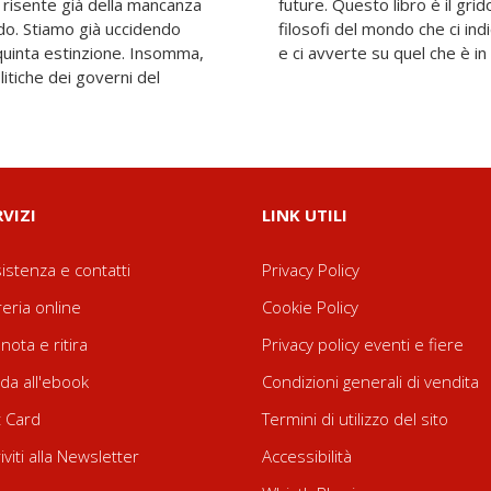
ia risente già della mancanza
me di uno dei più autorevoli
ando. Stiamo già uccidendo
 verso cui stiamo correndo
a quinta estinzione. Insomma,
e ci avverte su quel che è in
litiche dei governi del
RVIZI
LINK UTILI
istenza e contatti
Privacy Policy
reria online
Cookie Policy
nota e ritira
Privacy policy eventi e fiere
da all'ebook
Condizioni generali di vendita
t Card
Termini di utilizzo del sito
riviti alla Newsletter
Accessibilità