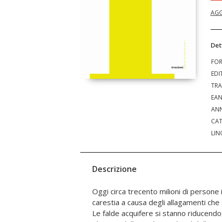
AGG
Det
FO
EDI
TRA
EA
ANN
CAT
LIN
Descrizione
Oggi circa trecento milioni di persone i
mondo sembrano non voler fare nulla
carestia a causa degli allagamenti che 
sostenere la logica di un capitalismo 
Le falde acquifere si stanno riducendo
Terra per il proprio consumo senza pe