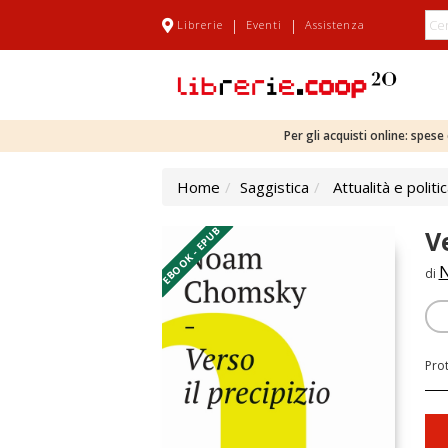
|
|
Librerie
Eventi
Assistenza
Per gli acquisti online: spes
Home
Saggistica
Attualità e politi
EBOOK - EPUB
Ve
di
Pro