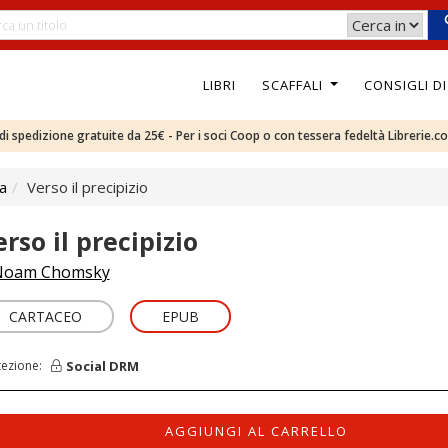
LIBRI
SCAFFALI
CONSIGLI D
e di spedizione gratuite da 25€ - Per i soci Coop o con tessera fedeltà Librerie.c
ca
Verso il precipizio
rso il precipizio
Noam Chomsky
CARTACEO
EPUB
Social DRM
tezione:
AGGIUNGI AL CARRELLO