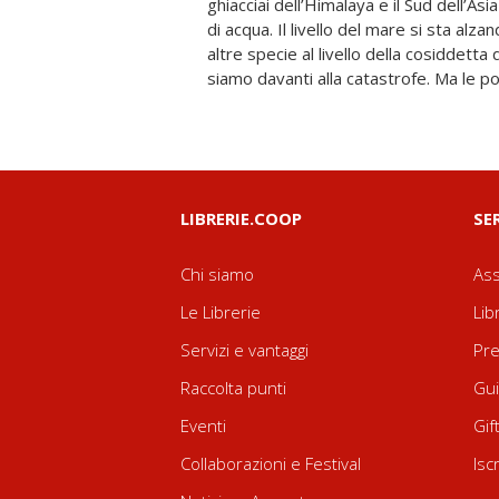
ghiacciai dell’Himalaya e il Sud dell’As
future. Questo libro è il grido d’allar
di acqua. Il livello del mare si sta alz
filosofi del mondo che ci indica l’abisso
altre specie al livello della cosiddett
siamo davanti alla catastrofe. Ma le po
LIBRERIE.COOP
SE
Chi siamo
Ass
Le Librerie
Lib
Servizi e vantaggi
Pre
Raccolta punti
Gui
Eventi
Gif
Collaborazioni e Festival
Isc