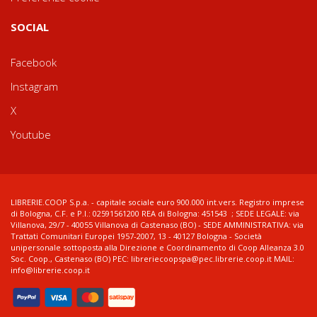
SOCIAL
Facebook
Instagram
X
Youtube
LIBRERIE.COOP S.p.a. - capitale sociale euro 900.000 int.vers. Registro imprese
di Bologna, C.F. e P.I.: 02591561200 REA di Bologna: 451543 ; SEDE LEGALE: via
Villanova, 29/7 - 40055 Villanova di Castenaso (BO) - SEDE AMMINISTRATIVA: via
Trattati Comunitari Europei 1957-2007, 13 - 40127 Bologna - Società
unipersonale sottoposta alla Direzione e Coordinamento di Coop Alleanza 3.0
Soc. Coop., Castenaso (BO) PEC: libreriecoopspa@pec.librerie.coop.it MAIL:
info@librerie.coop.it