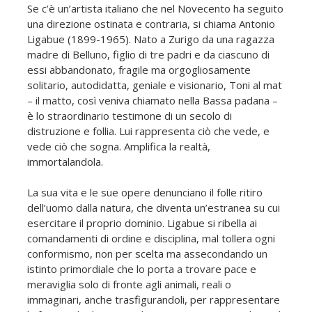
Se c’è un’artista italiano che nel Novecento ha seguito
una direzione ostinata e contraria, si chiama Antonio
Ligabue (1899-1965). Nato a Zurigo da una ragazza
madre di Belluno, figlio di tre padri e da ciascuno di
essi abbandonato, fragile ma orgogliosamente
solitario, autodidatta, geniale e visionario, Toni al mat
– il matto, così veniva chiamato nella Bassa padana –
è lo straordinario testimone di un secolo di
distruzione e follia. Lui rappresenta ciò che vede, e
vede ciò che sogna. Amplifica la realtà,
immortalandola.
La sua vita e le sue opere denunciano il folle ritiro
dell’uomo dalla natura, che diventa un’estranea su cui
esercitare il proprio dominio. Ligabue si ribella ai
comandamenti di ordine e disciplina, mal tollera ogni
conformismo, non per scelta ma assecondando un
istinto primordiale che lo porta a trovare pace e
meraviglia solo di fronte agli animali, reali o
immaginari, anche trasfigurandoli, per rappresentare