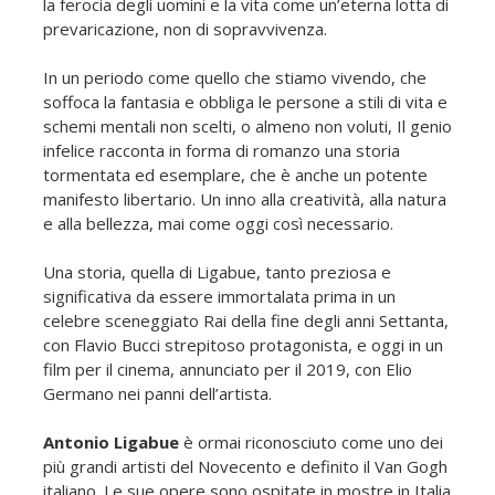
la ferocia degli uomini e la vita come un’eterna lotta di
prevaricazione, non di sopravvivenza.
In un periodo come quello che stiamo vivendo, che
soffoca la fantasia e obbliga le persone a stili di vita e
schemi mentali non scelti, o almeno non voluti, Il genio
infelice racconta in forma di romanzo una storia
tormentata ed esemplare, che è anche un potente
manifesto libertario. Un inno alla creatività, alla natura
e alla bellezza, mai come oggi così necessario.
Una storia, quella di Ligabue, tanto preziosa e
significativa da essere immortalata prima in un
celebre sceneggiato Rai della fine degli anni Settanta,
con Flavio Bucci strepitoso protagonista, e oggi in un
film per il cinema, annunciato per il 2019, con Elio
Germano nei panni dell’artista.
Antonio Ligabue
è ormai riconosciuto come uno dei
più grandi artisti del Novecento e definito il Van Gogh
italiano. Le sue opere sono ospitate in mostre in Italia