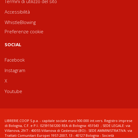
Termini di utilizzo del sito
Accessibilità
WhistleBlowing
Preferenze cookie
SOCIAL
Facebook
Instagram
X
Youtube
LIBRERIE.COOP S.p.a. - capitale sociale euro 900.000 int.vers. Registro imprese
di Bologna, C.F. e P.I.: 02591561200 REA di Bologna: 451543 ; SEDE LEGALE: via
Villanova, 29/7 - 40055 Villanova di Castenaso (BO) - SEDE AMMINISTRATIVA: via
Trattati Comunitari Europei 1957-2007, 13 - 40127 Bologna - Società