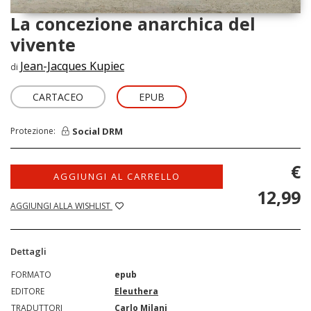
La concezione anarchica del
vivente
Jean-Jacques Kupiec
di
CARTACEO
EPUB
Social DRM
Protezione:
€
AGGIUNGI AL CARRELLO
12,99
AGGIUNGI ALLA WISHLIST
Dettagli
FORMATO
epub
EDITORE
Eleuthera
TRADUTTORI
Carlo Milani