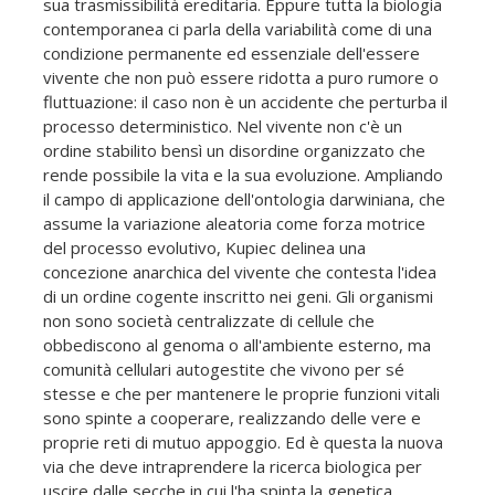
sua trasmissibilità ereditaria. Eppure tutta la biologia
contemporanea ci parla della variabilità come di una
condizione permanente ed essenziale dell'essere
vivente che non può essere ridotta a puro rumore o
fluttuazione: il caso non è un accidente che perturba il
processo deterministico. Nel vivente non c'è un
ordine stabilito bensì un disordine organizzato che
rende possibile la vita e la sua evoluzione. Ampliando
il campo di applicazione dell'ontologia darwiniana, che
assume la variazione aleatoria come forza motrice
del processo evolutivo, Kupiec delinea una
concezione anarchica del vivente che contesta l'idea
di un ordine cogente inscritto nei geni. Gli organismi
non sono società centralizzate di cellule che
obbediscono al genoma o all'ambiente esterno, ma
comunità cellulari autogestite che vivono per sé
stesse e che per mantenere le proprie funzioni vitali
sono spinte a cooperare, realizzando delle vere e
proprie reti di mutuo appoggio. Ed è questa la nuova
via che deve intraprendere la ricerca biologica per
uscire dalle secche in cui l'ha spinta la genetica.