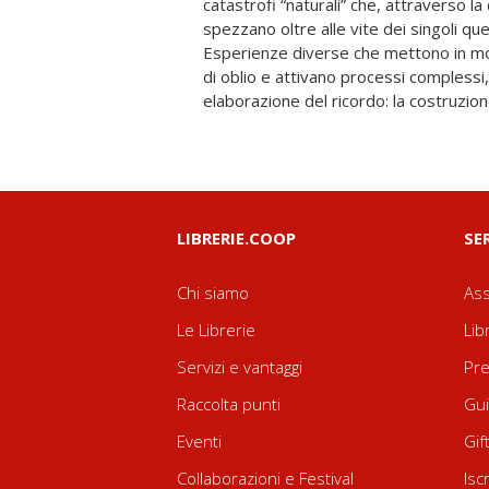
catastrofi “naturali” che, attraverso la
partire da un’ampia riflessione sulle catego
spezzano oltre alle vite dei singoli que
passa in rassegna i testi che pongono al centro
Esperienze diverse che mettono in m
un articolato rapporto tra “basso” e “al
di oblio e attivano processi complessi, t
elaborazione del ricordo: la costruzion
LIBRERIE.COOP
SE
Chi siamo
Ass
Le Librerie
Lib
Servizi e vantaggi
Pre
Raccolta punti
Gui
Eventi
Gif
Collaborazioni e Festival
Isc