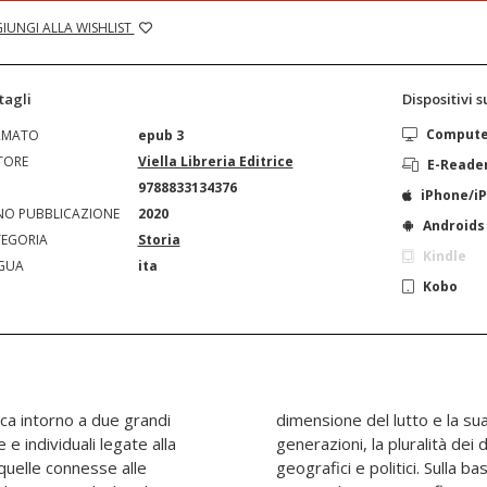
IUNGI ALLA WISHLIST
tagli
Dispositivi 
Comput
RMATO
epub 3
TORE
Viella Libreria Editrice
E-Reade
N
9788833134376
iPhone/i
O PUBBLICAZIONE
2020
Androids
EGORIA
Storia
Kindle
GUA
ita
Kobo
ca intorno a due grandi
issione attraverso le
e individuali legate alla
he riconfigurano gli spazi
quelle connesse alle
o percorso di ricerca, a