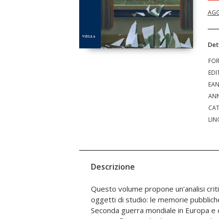
AGG
Det
FO
EDI
EA
ANN
CAT
LIN
Descrizione
Questo volume propone un’analisi criti
dimensione del lutto e la sua trasm
oggetti di studio: le memorie pubbliche 
generazioni, la pluralità dei discorsi c
Seconda guerra mondiale in Europa e 
geografici e politici. Sulla base del propri