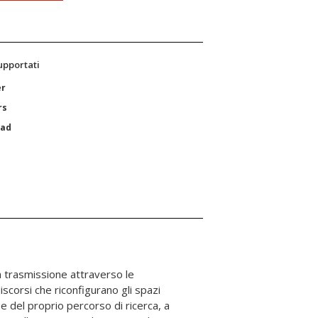
supportati
er
rs
Pad