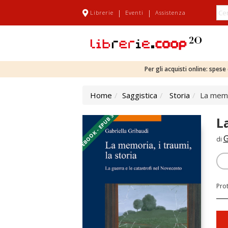
|
|
Librerie
Eventi
Assistenza
Per gli acquisti online: spes
Home
Saggistica
Storia
La memor
EBOOK - EPUB 3
L
G
di
Pro