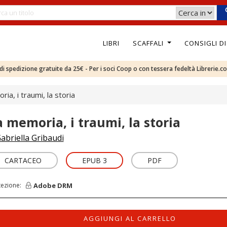
LIBRI
SCAFFALI
CONSIGLI D
e di spedizione gratuite da 25€ - Per i soci Coop o con tessera fedeltà Librerie.c
ia, i traumi, la storia
a memoria, i traumi, la storia
abriella Gribaudi
CARTACEO
EPUB 3
PDF
Adobe DRM
tezione:
AGGIUNGI AL CARRELLO