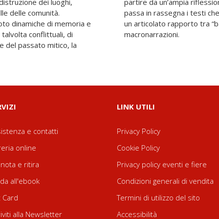
 distruzione dei luoghi,
rie di memoria, l’autrice
lle delle comunità.
 i soggetti sociali in
oto dinamiche di memoria e
to”, tra vissuti individuali e
alvolta conflittuali, di
macronarrazioni.
e del passato mitico, la
RVIZI
LINK UTILI
istenza e contatti
Privacy Policy
reria online
Cookie Policy
nota e ritira
Privacy policy eventi e fiere
da all'ebook
Condizioni generali di vendita
t Card
Termini di utilizzo del sito
riviti alla Newsletter
Accessibilità