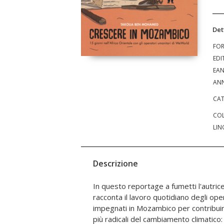
Det
FO
EDI
EA
ANN
CAT
COL
LIN
Descrizione
In questo reportage a fumetti l'autr
stanno cercando di affrontare g i effetti 
racconta il lavoro quotidiano degli op
conflitti armati in corso, mostrandoci in pa
impegnati in Mozambico per contribuire
delle scuole come luogo sicuro, in grad
più radicali del cambiamento climatico:
speranza per le bambine e i bambini m