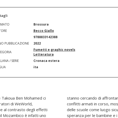
tagli
RMATO
Brossura
TORE
Becco Giallo
N
9788833142388
O PUBBLICAZIONE
2022
Fumetti e graphic novels
EGORIA
Letteratura
LANA / SERIE
Cronaca estera
GUA
ita
ice Takoua Ben Mohamed ci
della crisi ambientale e dei
eratori di WeWorld,
rticolare l'importanza
 al contrasto degli effetti
o di costruire un futuro di
 il Mozambico è infatti uno
ozambicani. Prefazione di