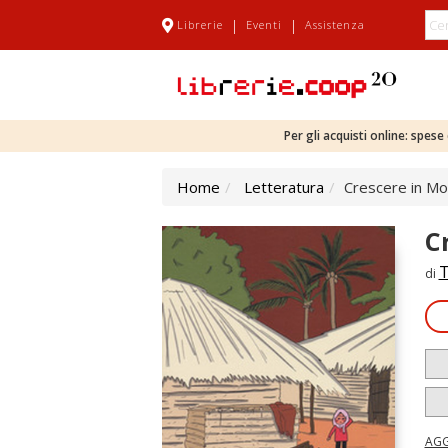
|
|
Librerie
Eventi
Assistenza
Per gli acquisti online: spes
Home
Letteratura
Crescere in M
C
di
AGG