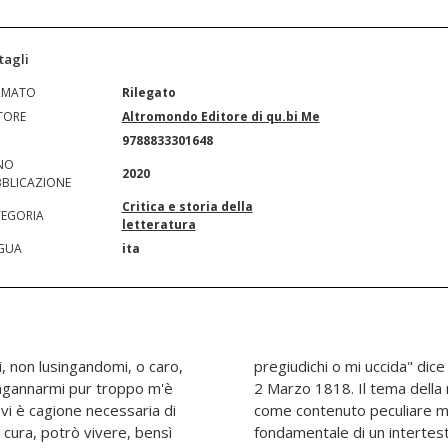
tagli
RMATO
Rilegato
TORE
Altromondo Editore di qu.bi Me
N
9788833301648
NO
2020
BLICAZIONE
Critica e storia della
EGORIA
letteratura
GUA
ita
 non lusingandomi, o caro,
 nella lettera al Giordani del
'ingannarmi pur troppo m'è
eopardi è da intendere non
vi è cagione necessaria di
 elemento strutturale e
 cura, potrò vivere, bensì
rcorre come un filo rosso