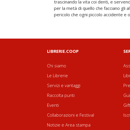
trascinando la vita coi denti, e serv
tutta l'opera del recanatese in un circuit
per la metà di quello che facciano gli a
rimandi che si rispondono e che sembran
pericolo che ogni piccolo accidente e
LIBRERIE.COOP
SE
Chi siamo
Ass
Le Librerie
Lib
Servizi e vantaggi
Pre
Raccolta punti
Gui
Eventi
Gif
Collaborazioni e Festival
Isc
Notizie e Area stampa