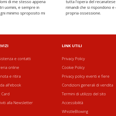
endomi di me stesso appena
o echi, allusioni, richiami e
ltri uomini, e sempre in
o il segno di una vera e
 ogni minimo sproposito mi
propria ossessione.
RVIZI
LINK UTILI
istenza e contatti
Privacy Policy
reria online
Cookie Policy
nota e ritira
Privacy policy eventi e fiere
da all'ebook
Condizioni generali di vendita
t Card
Termini di utilizzo del sito
riviti alla Newsletter
Accessibilità
WhistleBlowing