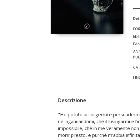
Det
FO
EDI
EA
AN
PUB
CAT
LIN
Descrizione
"Ho potuto accorgermi e persuadermi,
pregiudichi o mi uccida" dice il Leopardi
né ingannandomi, ché il lusingarmi e l
2 Marzo 1818. Il tema della morte in L
impossibile, che in me veramente non 
come contenuto peculiare ma come
morir presto, e purché m'abbia infinita
fondamentale di un intertesto che pe