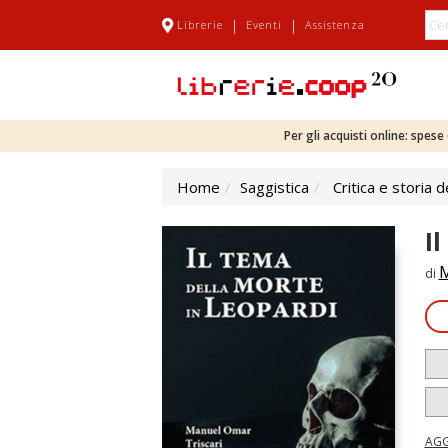
|
|
Librerie
Eventi
Assistenza
Per gli acquisti online: spes
Home
Saggistica
Critica e storia d
I
M
di
AGG