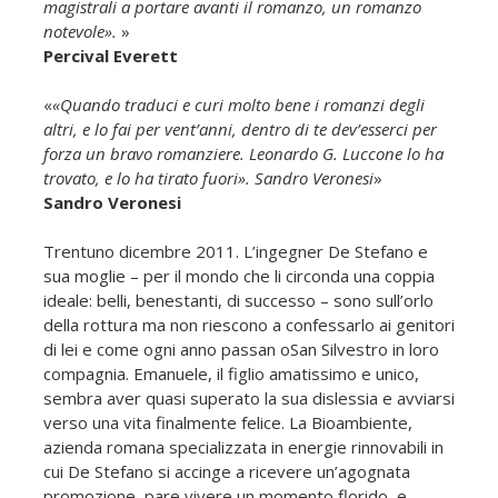
magistrali a portare avanti il romanzo, un romanzo
notevole».
»
Percival Everett
«
«Quando traduci e curi molto bene i romanzi degli
altri, e lo fai per vent’anni, dentro di te dev’esserci per
forza un bravo romanziere. Leonardo G. Luccone lo ha
trovato, e lo ha tirato fuori». Sandro Veronesi
»
Sandro Veronesi
Trentuno dicembre 2011. L’ingegner De Stefano e
sua moglie – per il mondo che li circonda una coppia
ideale: belli, benestanti, di successo – sono sull’orlo
della rottura ma non riescono a confessarlo ai genitori
di lei e come ogni anno passan oSan Silvestro in loro
compagnia. Emanuele, il figlio amatissimo e unico,
sembra aver quasi superato la sua dislessia e avviarsi
verso una vita finalmente felice. La Bioambiente,
azienda romana specializzata in energie rinnovabili in
cui De Stefano si accinge a ricevere un’agognata
promozione, pare vivere un momento florido, e