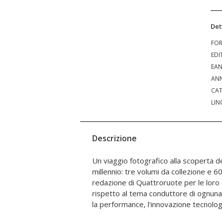
Det
FO
EDI
EA
ANN
CAT
LIN
Descrizione
Un viaggio fotografico alla scoperta d
pezzi pregiati degli ultimi vent'anni, 
millennio: tre volumi da collezione e 6
immagini più belle realizzate dai forog
redazione di Quattroruote per le loro 
rivista, i testi che ne illustrano la fil
rispetto al tema conduttore di ognuna 
la performance, l'innovazione tecnologi