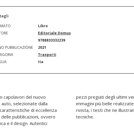
tagli
RMATO
Libro
TORE
Editoriale Domus
N
9788833332239
O PUBBLICAZIONE
2021
EGORIA
Trasporti
GUA
ita
ei capolavori del nuovo
raccontati attraverso le
0 auto, selezionate dalla
rafi che lavorano per la
caratteristiche di eccellenza
osofia progettuale e le schede
delle pubblicazioni, ovvero
tecniche.
ca e il design. Autentici