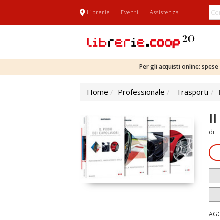
|
|
Librerie
Eventi
Assistenza
Per gli acquisti online: spes
Home
Professionale
Trasporti
I
di
AGG