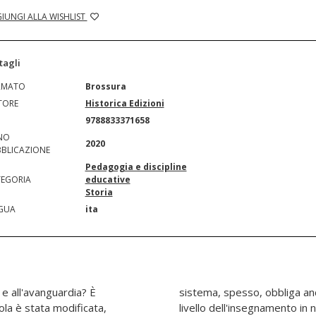
IUNGI ALLA WISHLIST
tagli
RMATO
Brossura
TORE
Historica Edizioni
N
9788833371658
NO
2020
BLICAZIONE
Pedagogia e discipline
EGORIA
educative
Storia
GUA
ita
 e all'avanguardia? È
ocente ad abbassare il
ola è stata modificata,
clusione che paralizza il