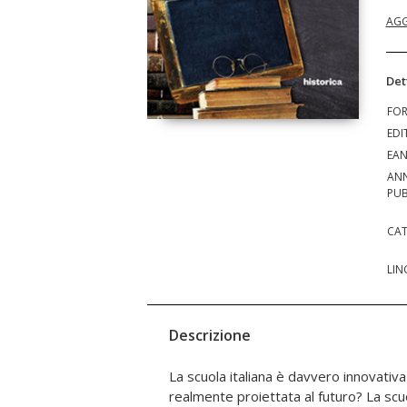
AGG
Det
FO
EDI
EA
AN
PUB
CAT
LIN
Descrizione
La scuola italiana è davvero innovativa
sistema, spesso, obbliga anche la classe d
realmente proiettata al futuro? La scu
livello dell'insegnamento in nome di un'in