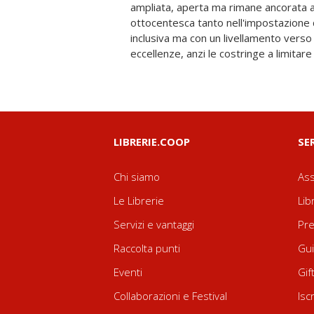
ampliata, aperta ma rimane ancorata 
sapere. Le pagine di questo libro, a
ottocentesca tanto nell'impostazione
passato e alla scuola europea attuale, a
inclusiva ma con un livellamento verso
alcuni temi fondamentali per rilanciare l'
eccellenze, anzi le costringe a limitar
LIBRERIE.COOP
SE
Chi siamo
Ass
Le Librerie
Lib
Servizi e vantaggi
Pre
Raccolta punti
Gui
Eventi
Gif
Collaborazioni e Festival
Isc