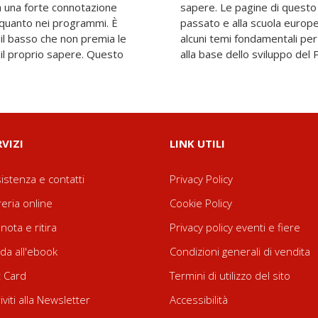
a una forte connotazione
ttraverso uno sguardo al
 quanto nei programmi. È
iuta nella comprensione di
 il basso che non premia le
Italia, poiché l'istruzione è
e il proprio sapere. Questo
alla base dello sviluppo del 
RVIZI
LINK UTILI
istenza e contatti
Privacy Policy
reria online
Cookie Policy
nota e ritira
Privacy policy eventi e fiere
da all'ebook
Condizioni generali di vendita
t Card
Termini di utilizzo del sito
riviti alla Newsletter
Accessibilità