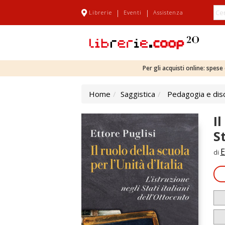
|
|
Librerie
Eventi
Assistenza
Per gli acquisti online: spes
Home
Saggistica
Pedagogia e disc
Il
S
E
di