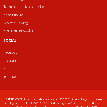
Termini di utilizzo del sito
Accessibilità
WhistleBlowing
Preferenze cookie
SOCIAL
Facebook
Instagram
X
Youtube
LIBRERIE.COOP S.p.a. - capitale sociale euro 900.000 int.vers. Registro imprese
di Bologna, C.F. e P.I.: 02591561200 REA di Bologna: 451543 ; SEDE LEGALE: via
Villanova, 29/7 - 40055 Villanova di Castenaso (BO) - SEDE AMMINISTRATIVA: via