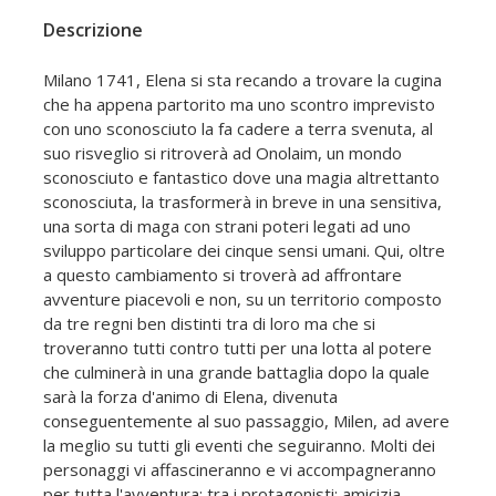
Descrizione
Milano 1741, Elena si sta recando a trovare la cugina
che ha appena partorito ma uno scontro imprevisto
con uno sconosciuto la fa cadere a terra svenuta, al
suo risveglio si ritroverà ad Onolaim, un mondo
sconosciuto e fantastico dove una magia altrettanto
sconosciuta, la trasformerà in breve in una sensitiva,
una sorta di maga con strani poteri legati ad uno
sviluppo particolare dei cinque sensi umani. Qui, oltre
a questo cambiamento si troverà ad affrontare
avventure piacevoli e non, su un territorio composto
da tre regni ben distinti tra di loro ma che si
troveranno tutti contro tutti per una lotta al potere
che culminerà in una grande battaglia dopo la quale
sarà la forza d'animo di Elena, divenuta
conseguentemente al suo passaggio, Milen, ad avere
la meglio su tutti gli eventi che seguiranno. Molti dei
personaggi vi affascineranno e vi accompagneranno
per tutta l'avventura; tra i protagonisti: amicizia,