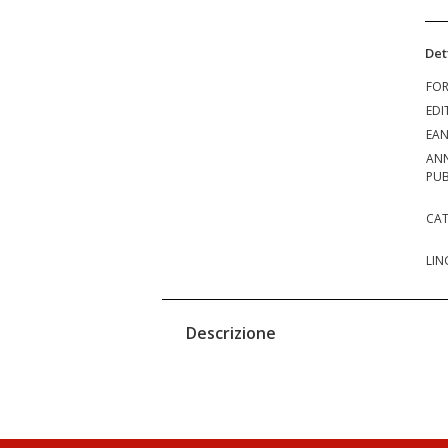
Det
FO
EDI
EA
AN
PUB
CAT
LIN
Descrizione