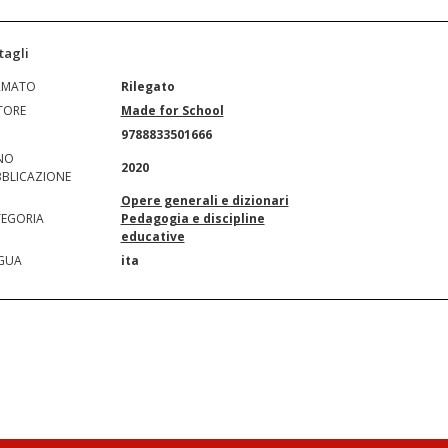
tagli
RMATO
Rilegato
TORE
Made for School
N
9788833501666
NO
2020
BLICAZIONE
Opere generali e dizionari
EGORIA
Pedagogia e discipline
educative
GUA
ita