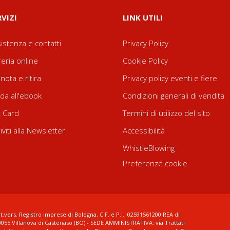
RVIZI
LINK UTILI
istenza e contatti
Privacy Policy
reria online
Cookie Policy
nota e ritira
Privacy policy eventi e fiere
da all'ebook
Condizioni generali di vendita
t Card
Termini di utilizzo del sito
riviti alla Newsletter
Accessibilità
WhistleBlowing
Preferenze cookie
t.vers. Registro imprese di Bologna, C.F. e P.I.: 02591561200 REA di
0055 Villanova di Castenaso (BO) - SEDE AMMINISTRATIVA: via Trattati