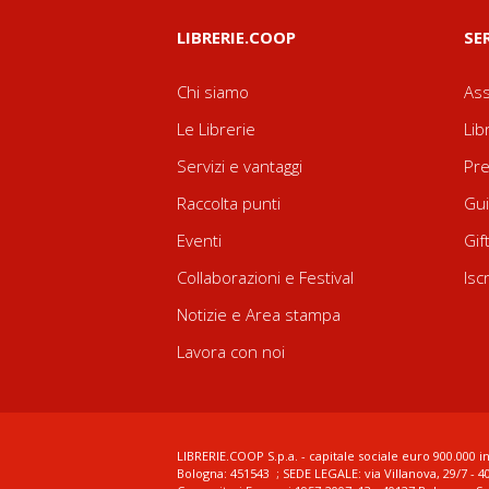
LIBRERIE.COOP
SE
Chi siamo
Ass
Le Librerie
Lib
Servizi e vantaggi
Pre
Raccolta punti
Gui
Eventi
Gif
Collaborazioni e Festival
Isc
Notizie e Area stampa
Lavora con noi
LIBRERIE.COOP S.p.a. - capitale sociale euro 900.000 in
Bologna: 451543 ; SEDE LEGALE: via Villanova, 29/7 - 4