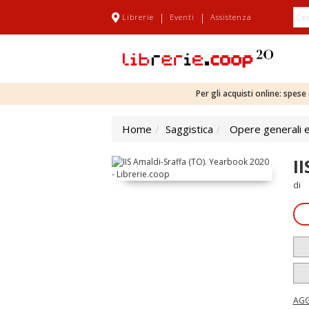
|
|
Librerie
Eventi
Assistenza
Per gli acquisti online: spes
Home
Saggistica
Opere generali e
I
di
AGG