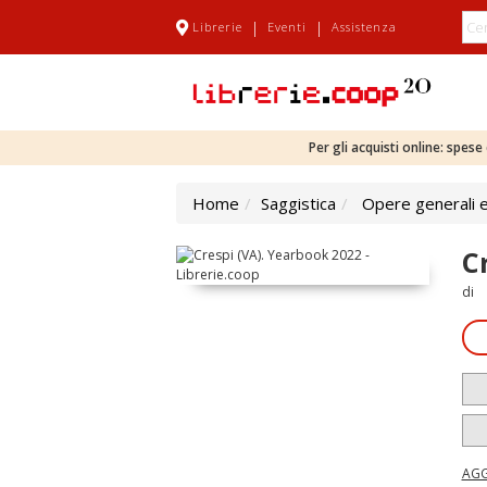
|
|
Librerie
Eventi
Assistenza
Per gli acquisti online: spes
Home
Saggistica
Opere generali e
C
di
AGG