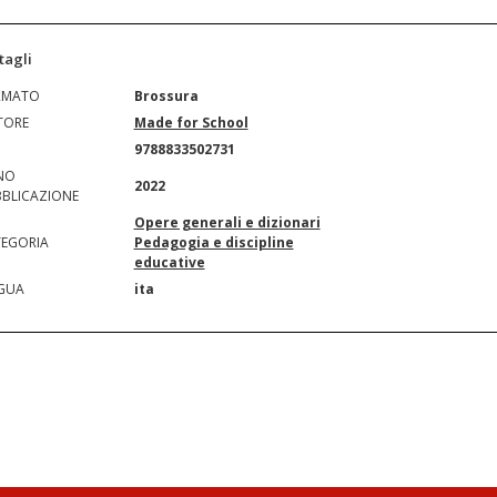
tagli
RMATO
Brossura
TORE
Made for School
N
9788833502731
NO
2022
BLICAZIONE
Opere generali e dizionari
EGORIA
Pedagogia e discipline
educative
GUA
ita