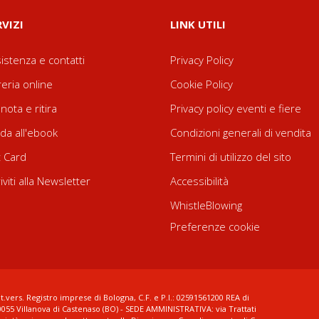
RVIZI
LINK UTILI
istenza e contatti
Privacy Policy
reria online
Cookie Policy
nota e ritira
Privacy policy eventi e fiere
da all'ebook
Condizioni generali di vendita
t Card
Termini di utilizzo del sito
riviti alla Newsletter
Accessibilità
WhistleBlowing
Preferenze cookie
t.vers. Registro imprese di Bologna, C.F. e P.I.: 02591561200 REA di
0055 Villanova di Castenaso (BO) - SEDE AMMINISTRATIVA: via Trattati