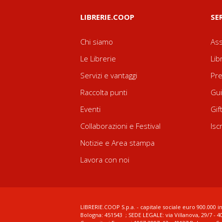
LIBRERIE.COOP
SE
Chi siamo
Ass
Le Librerie
Lib
Servizi e vantaggi
Pre
Raccolta punti
Gui
Eventi
Gif
Collaborazioni e Festival
Isc
Notizie e Area stampa
Lavora con noi
LIBRERIE.COOP S.p.a. - capitale sociale euro 900.000 in
Bologna: 451543 ; SEDE LEGALE: via Villanova, 29/7 - 4