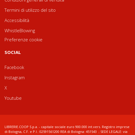
Termini di utilizzo del sito
Accessibilità
WhistleBlowing
Preferenze cookie
SOCIAL
Facebook
Instagram
X
Youtube
LIBRERIE.COOP S.p.a. - capitale sociale euro 900.000 int.vers. Registro imprese
di Bologna, C.F. e P.I.: 02591561200 REA di Bologna: 451543 ; SEDE LEGALE: via