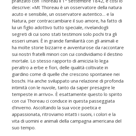
pranzato con Thoreau il 1° settembre 1842, e così lo
descrive: «Mt Thoreau è un osservatore della natura
acuto e sensibile, un osservatore autentico… e la
Natura, per contraccambiare il suo amore, ha fatto di
lui un figlio adottivo tutto speciale, rivelandogli
segreti di cui sono stati testimoni solo pochi tra gli
esseri umani. È in grande familiarità con gli animali e
ha molte storie bizzarre e avventurose da raccontare
sui nostri fratelli minori con cui condividiamo il destino
mortale. Lo stesso rapporto di amicizia lo lega
peraltro a erbe e fiori, delle qualità coltivate in
giardino come di quelle che crescono spontanee nei
boschi. Ha anche sviluppato una relazione di profonda
intimità con le nuvole, tanto da saper presagire le
tempeste in arrivo». È esattamente questo lo spirito
con cui Thoreau ci conduce in questa passeggiata
d'inverno. Ascoltando la sua voce poetica e
appassionata, ritroviamo intatti i suoni, i colori e la
vita di uomini e animali della campagna americana del
suo tempo.