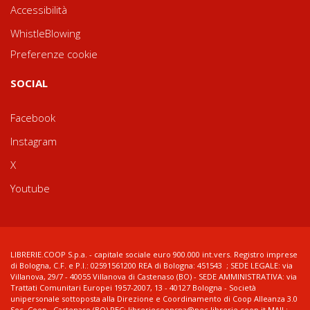
Accessibilità
WhistleBlowing
Preferenze cookie
SOCIAL
Facebook
Instagram
X
Youtube
LIBRERIE.COOP S.p.a. - capitale sociale euro 900.000 int.vers. Registro imprese
di Bologna, C.F. e P.I.: 02591561200 REA di Bologna: 451543 ; SEDE LEGALE: via
Villanova, 29/7 - 40055 Villanova di Castenaso (BO) - SEDE AMMINISTRATIVA: via
Trattati Comunitari Europei 1957-2007, 13 - 40127 Bologna - Società
unipersonale sottoposta alla Direzione e Coordinamento di Coop Alleanza 3.0
Soc. Coop., Castenaso (BO) PEC: libreriecoopspa@pec.librerie.coop.it MAIL: