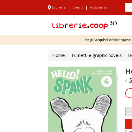
|
|
Librerie
Eventi
Assistenza
Per gli acquisti online: spes
Home
Fumetti e graphic novels
He
H
S
di
Disp