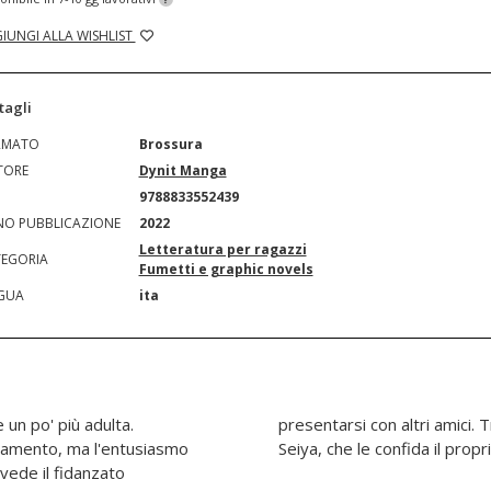
IUNGI ALLA WISHLIST
tagli
RMATO
Brossura
TORE
Dynit Manga
N
9788833552439
O PUBBLICAZIONE
2022
Letteratura per ragazzi
EGORIA
Fumetti e graphic novels
GUA
ita
e un po' più adulta.
agni di classe spicca
tamento, ma l'entusiasmo
Seiya, che le confida il propr
vede il fidanzato