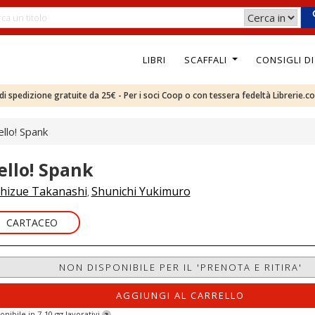
LIBRI
SCAFFALI
CONSIGLI D
e di spedizione gratuite da 25€ - Per i soci Coop o con tessera fedeltà Librerie.c
llo! Spank
ello! Spank
hizue Takanashi
Shunichi Yukimuro
,
CARTACEO
NON DISPONIBILE PER IL 'PRENOTA E RITIRA'
AGGIUNGI AL CARRELLO
onibile in 7-10 gg lavorativi
?