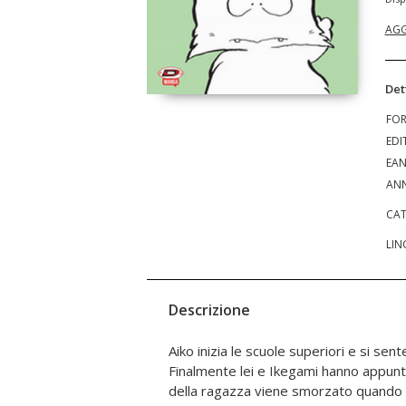
AGG
Det
FO
EDI
EA
ANN
CAT
LIN
Descrizione
Aiko inizia le scuole superiori e si sent
presentarsi con altri amici. Tra i nuovi comp
Finalmente lei e Ikegami hanno appun
della ragazza viene smorzato quando 