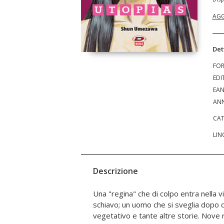
AGG
Det
FO
EDI
EA
ANN
CAT
LIN
Descrizione
Una "regina" che di colpo entra nella vit
che guardano la società contempora
schiavo; un uomo che si sveglia dopo d
vegetativo e tante altre storie. Nove r