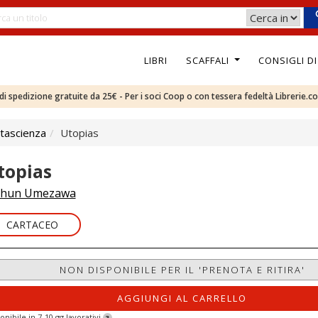
LIBRI
SCAFFALI
CONSIGLI D
e di spedizione gratuite da 25€ - Per i soci Coop o con tessera fedeltà Librerie.c
tascienza
Utopias
topias
Shun Umezawa
CARTACEO
NON DISPONIBILE PER IL 'PRENOTA E RITIRA'
AGGIUNGI AL CARRELLO
onibile in 7-10 gg lavorativi
?