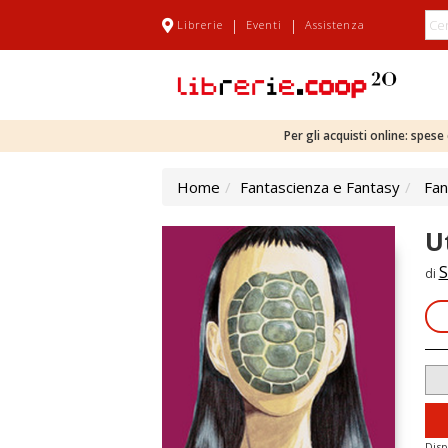
|
|
Librerie
Eventi
Assistenza
Per gli acquisti online: spes
Home
Fantascienza e Fantasy
Fan
U
di
Disp