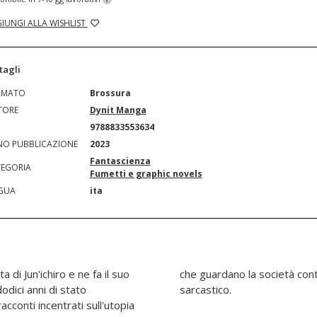
IUNGI ALLA WISHLIST
tagli
RMATO
Brossura
TORE
Dynit Manga
N
9788833553634
O PUBBLICAZIONE
2023
Fantascienza
EGORIA
Fumetti e graphic novels
GUA
ita
a di Jun'ichiro e ne fa il suo
nea con occhio critico e
odici anni di stato
sarcastico.
acconti incentrati sull'utopia