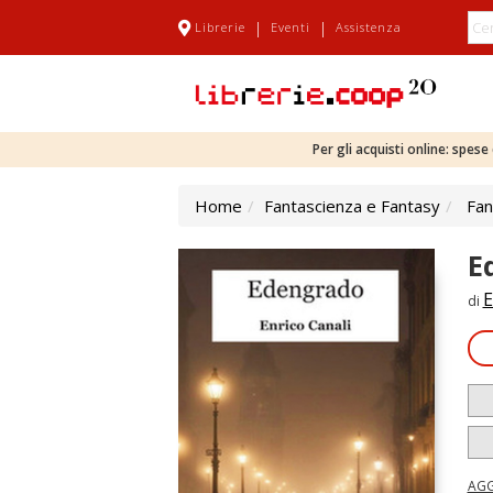
|
|
Librerie
Eventi
Assistenza
Per gli acquisti online: spes
Home
Fantascienza e Fantasy
Fan
E
E
di
AGG