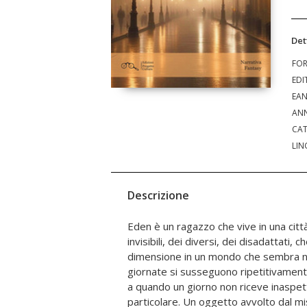
Det
FO
EDI
EA
ANN
CAT
LIN
Descrizione
Eden è un ragazzo che vive in una citt
sua vita e quella dei suoi amici, dei 
invisibili, dei diversi, dei disadattati,
persone che vivono come lui, tra la luc
dimensione in un mondo che sembra non
una verità. Una verità che verrà scoperta s
giornate si susseguono ripetitivament
cari e sulla città che li circonda, in
a quando un giorno non riceve inaspe
la natura delle cose, e delle perso
particolare. Un oggetto avvolto dal mi