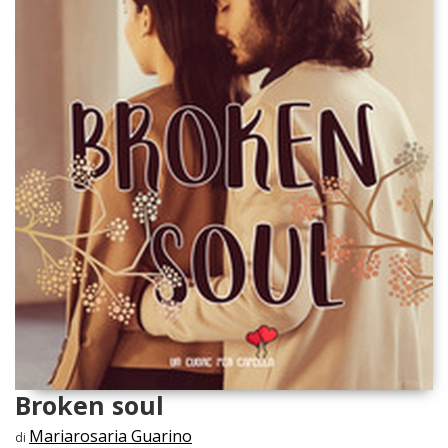
Broken soul
Mariarosaria Guarino
di