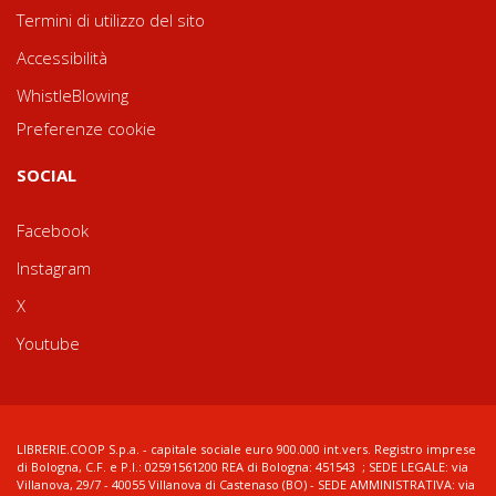
Termini di utilizzo del sito
Accessibilità
WhistleBlowing
Preferenze cookie
SOCIAL
Facebook
Instagram
X
Youtube
LIBRERIE.COOP S.p.a. - capitale sociale euro 900.000 int.vers. Registro imprese
di Bologna, C.F. e P.I.: 02591561200 REA di Bologna: 451543 ; SEDE LEGALE: via
Villanova, 29/7 - 40055 Villanova di Castenaso (BO) - SEDE AMMINISTRATIVA: via