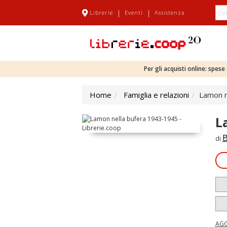
|
|
Librerie
Eventi
Assistenza
Per gli acquisti online: spes
Home
Famiglia e relazioni
Lamon n
L
B
di
AGG