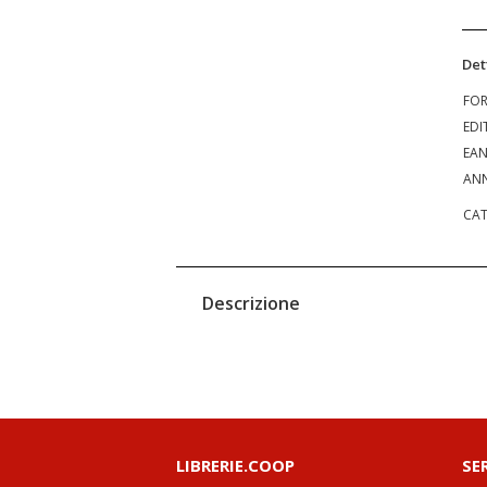
Det
FO
EDI
EA
ANN
CAT
Descrizione
LIBRERIE.COOP
SE