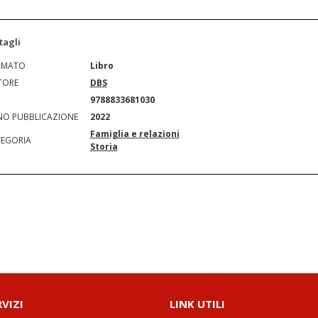
tagli
RMATO
Libro
TORE
DBS
N
9788833681030
O PUBBLICAZIONE
2022
Famiglia e relazioni
EGORIA
Storia
RVIZI
LINK UTILI