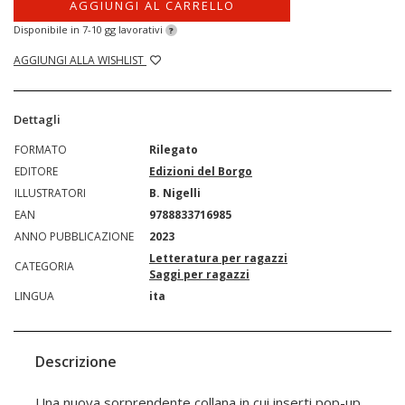
AGGIUNGI AL CARRELLO
Disponibile in 7-10 gg lavorativi
?
AGGIUNGI ALLA WISHLIST
Dettagli
FORMATO
Rilegato
EDITORE
Edizioni del Borgo
ILLUSTRATORI
B. Nigelli
EAN
9788833716985
ANNO PUBBLICAZIONE
2023
Letteratura per ragazzi
CATEGORIA
Saggi per ragazzi
LINGUA
ita
Descrizione
Una nuova sorprendente collana in cui inserti pop-up