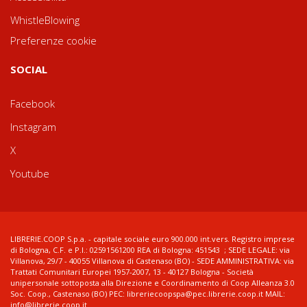
WhistleBlowing
Preferenze cookie
SOCIAL
Facebook
Instagram
X
Youtube
LIBRERIE.COOP S.p.a. - capitale sociale euro 900.000 int.vers. Registro imprese
di Bologna, C.F. e P.I.: 02591561200 REA di Bologna: 451543 ; SEDE LEGALE: via
Villanova, 29/7 - 40055 Villanova di Castenaso (BO) - SEDE AMMINISTRATIVA: via
Trattati Comunitari Europei 1957-2007, 13 - 40127 Bologna - Società
unipersonale sottoposta alla Direzione e Coordinamento di Coop Alleanza 3.0
Soc. Coop., Castenaso (BO) PEC: libreriecoopspa@pec.librerie.coop.it MAIL:
info@librerie.coop.it