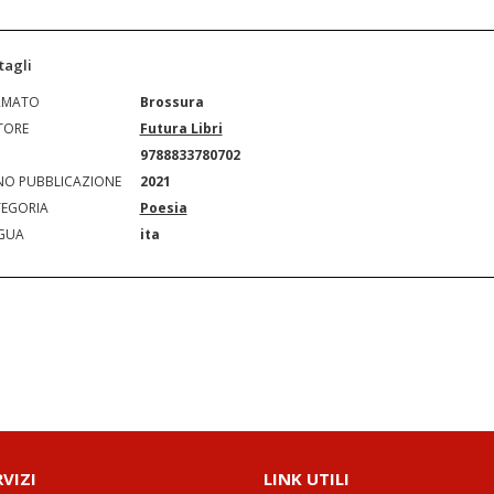
tagli
RMATO
Brossura
TORE
Futura Libri
N
9788833780702
O PUBBLICAZIONE
2021
EGORIA
Poesia
GUA
ita
RVIZI
LINK UTILI