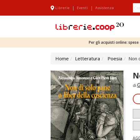
|
|
Librerie
Eventi
Assistenza
Per gli acquisti online: spes
Home
Letteratura
Poesia
Non d
N
G
di
AGG