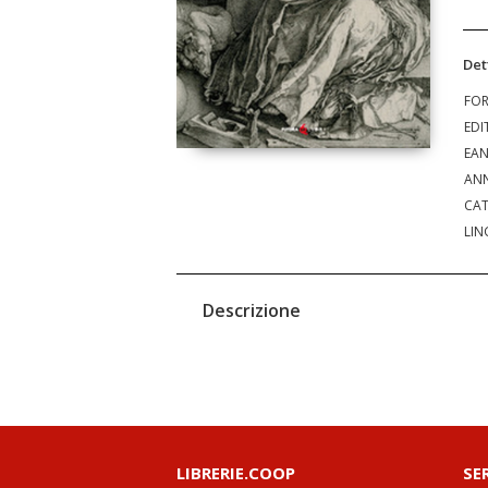
Det
FO
EDI
EA
ANN
CAT
LIN
Descrizione
LIBRERIE.COOP
SE