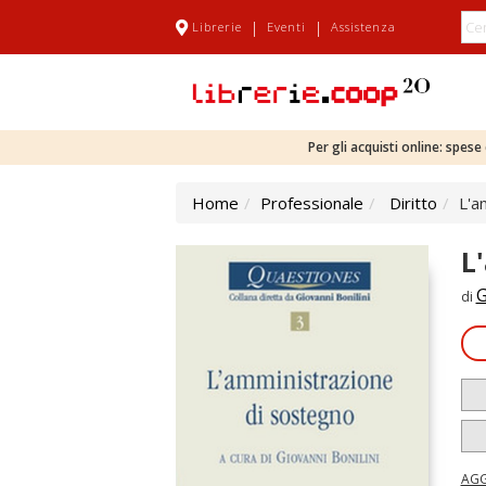
|
|
Librerie
Eventi
Assistenza
Per gli acquisti online: spes
Home
Professionale
Diritto
L'a
L
G
di
AGG