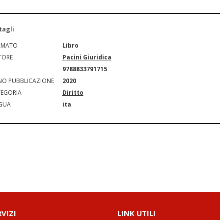
tagli
RMATO
Libro
TORE
Pacini Giuridica
N
9788833791715
O PUBBLICAZIONE
2020
EGORIA
Diritto
GUA
ita
RVIZI
LINK UTILI