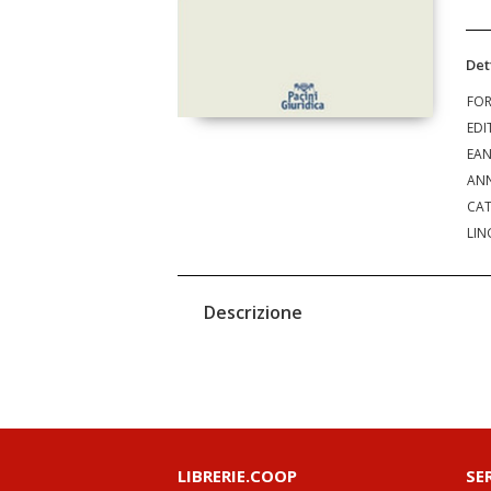
Det
FO
EDI
EA
ANN
CAT
LIN
Descrizione
LIBRERIE.COOP
SE