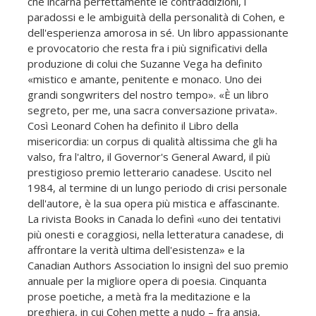
che incarna perfettamente le contraddizioni, i
paradossi e le ambiguità della personalità di Cohen, e
dell'esperienza amorosa in sé. Un libro appassionante
e provocatorio che resta fra i più significativi della
produzione di colui che Suzanne Vega ha definito
«mistico e amante, penitente e monaco. Uno dei
grandi songwriters del nostro tempo». «È un libro
segreto, per me, una sacra conversazione privata».
Così Leonard Cohen ha definito il Libro della
misericordia: un corpus di qualità altissima che gli ha
valso, fra l'altro, il Governor's General Award, il più
prestigioso premio letterario canadese. Uscito nel
1984, al termine di un lungo periodo di crisi personale
dell'autore, è la sua opera più mistica e affascinante.
La rivista Books in Canada lo definì «uno dei tentativi
più onesti e coraggiosi, nella letteratura canadese, di
affrontare la verità ultima dell'esistenza» e la
Canadian Authors Association lo insignì del suo premio
annuale per la migliore opera di poesia. Cinquanta
prose poetiche, a metà fra la meditazione e la
preghiera, in cui Cohen mette a nudo – fra ansia,