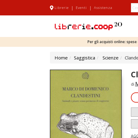
|
|
Librerie
Eventi
Assistenza
Per gli acquisti online: spes
Home
Saggistica
Scienze
Clande
C
M
di
AGG