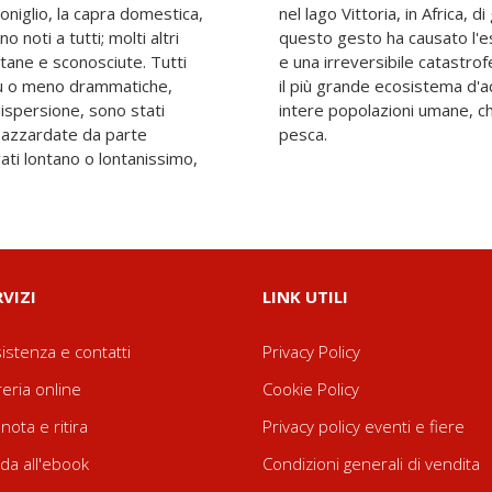
 coniglio, la capra domestica,
 esemplari di perca del Nilo:
o noti a tutti; molti altri
entinaia di specie di pesci
tane e sconosciute. Tutti
e, ha stravolto per sempre
più o meno drammatiche,
 del mondo e la vita di
dispersione, sono stati
a propria economia sulla
i azzardate da parte
pesca.
vati lontano o lontanissimo,
RVIZI
LINK UTILI
istenza e contatti
Privacy Policy
reria online
Cookie Policy
nota e ritira
Privacy policy eventi e fiere
da all'ebook
Condizioni generali di vendita