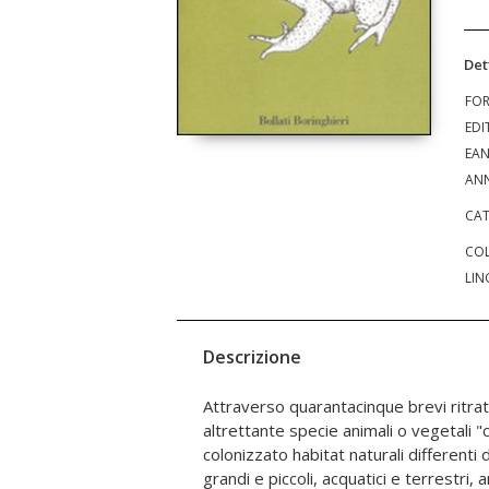
Det
FO
EDI
EA
ANN
CAT
COL
LIN
Descrizione
Attraverso quarantacinque brevi ritratti
hanno stravolto gli ecosistemi che hanno t
altrettante specie animali o vegetali 
colmando "vuoti ecologici", sostituend
colonizzato habitat naturali differenti 
riproducendosi con ritmi infinitamente 
grandi e piccoli, acquatici e terrestri, a
nei luoghi di origine. Caso emblematico