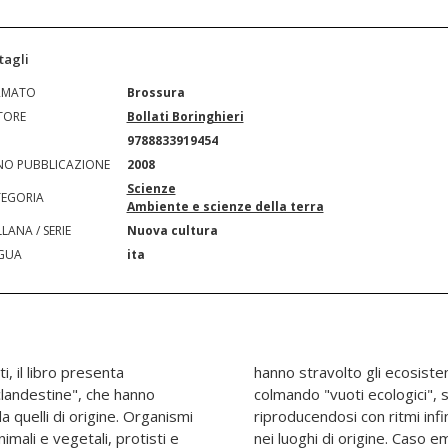
tagli
RMATO
Brossura
TORE
Bollati Boringhieri
N
9788833919454
O PUBBLICAZIONE
2008
Scienze
EGORIA
Ambiente e scienze della terra
LANA / SERIE
Nuova cultura
GUA
ita
, il libro presenta
rovato, quasi sempre
"clandestine", che hanno
osi alle specie locali e
da quelli di origine. Organismi
più alti di quelli che avevano
nimali e vegetali, protisti e
 è quello dell'introduzione