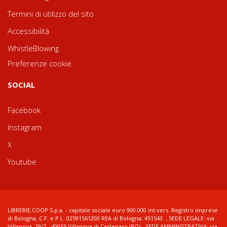
Termini di utilizzo del sito
Accessibilità
WhistleBlowing
Preferenze cookie
SOCIAL
Facebook
Instagram
X
Youtube
LIBRERIE.COOP S.p.a. - capitale sociale euro 900.000 int.vers. Registro imprese
di Bologna, C.F. e P.I.: 02591561200 REA di Bologna: 451543 ; SEDE LEGALE: via
Villanova, 29/7 - 40055 Villanova di Castenaso (BO) - SEDE AMMINISTRATIVA: via