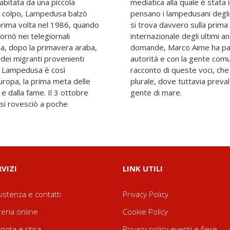
abitata da una piccola
mediatica alla quale è stat
Di colpo, Lampedusa balzò
pensano i lampedusani degli 
 prima volta nel 1986, quando
si trova davvero sulla prima
ornò nei telegiornali
internazionale degli ultimi 
ia, dopo la primavera araba,
domande, Marco Aime ha parla
dei migranti provenienti
autorità e con la gente comu
o, Lampedusa è così
racconto di queste voci, che
uropa, la prima meta delle
plurale, dove tuttavia prevale
 e dalla fame. Il 3 ottobre
gente di mare.
si rovesciò a poche
RVIZI
LINK UTILI
istenza e contatti
Privacy Policy
reria online
Cookie Policy
nota e ritira
Privacy policy eventi e fiere