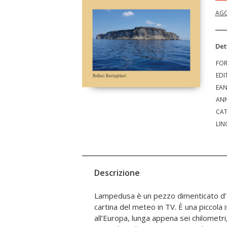
AGG
Det
FO
EDI
EA
ANN
CAT
LIN
Descrizione
Lampedusa è un pezzo dimenticato d’It
centinaia di metri dalla spiag
cartina del meteo in TV. È una piccola is
all’Europa, lunga appena sei chilometri