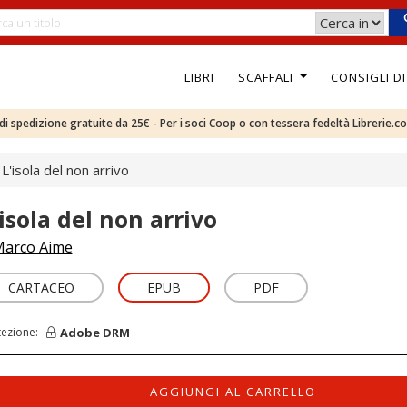
LIBRI
SCAFFALI
CONSIGLI D
e di spedizione gratuite da 25€ - Per i soci Coop o con tessera fedeltà Librerie.c
L'isola del non arrivo
'isola del non arrivo
arco Aime
CARTACEO
EPUB
PDF
Adobe DRM
tezione:
AGGIUNGI AL CARRELLO