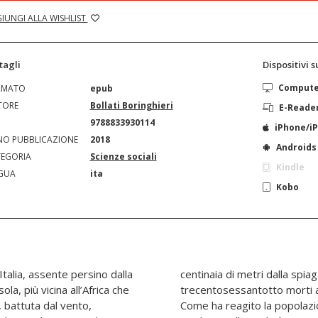
IUNGI ALLA WISHLIST
tagli
Dispositivi 
Comput
RMATO
epub
TORE
Bollati Boringhieri
E-Reade
N
9788833930114
iPhone/i
O PUBBLICAZIONE
2018
Androids
EGORIA
Scienze sociali
Kindle
GUA
ita
Kobo
alia, assente persino dalla
gia, lasciando in mare
ola, più vicina all’Africa che
trecentosessantotto morti a
, battuta dal vento,
Come ha reagito la popolazio