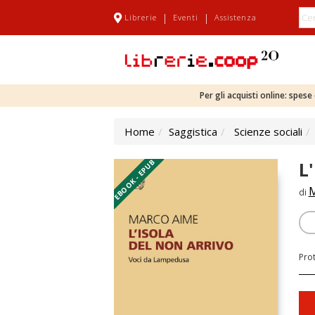
|
|
Librerie
Eventi
Assistenza
Per gli acquisti online: spes
Home
Saggistica
Scienze sociali
EBOOK - EPUB
L
M
di
Pro