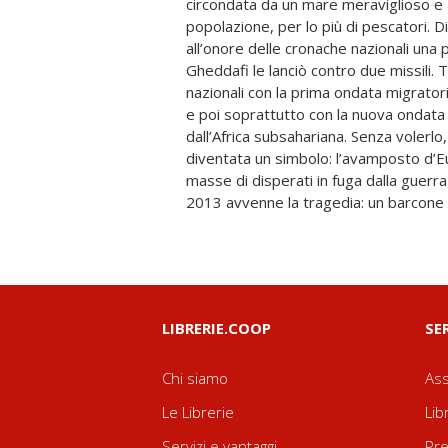
circondata da un mare meraviglioso e 
popolazione, per lo più di pescatori. 
all’onore delle cronache nazionali una
Gheddafi le lanciò contro due missili. T
nazionali con la prima ondata migrator
e poi soprattutto con la nuova ondata 
dall’Africa subsahariana. Senza volerl
diventata un simbolo: l’avamposto d’E
masse di disperati in fuga dalla guerra
2013 avvenne la tragedia: un barcone 
LIBRERIE.COOP
SE
Chi siamo
Ass
Le Librerie
Lib
Servizi e vantaggi
Pre