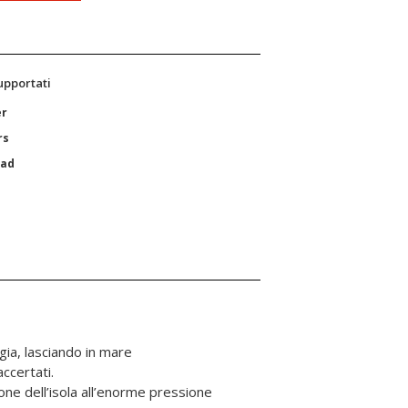
supportati
er
rs
Pad
ccertati.
ne dell’isola all’enorme pressione