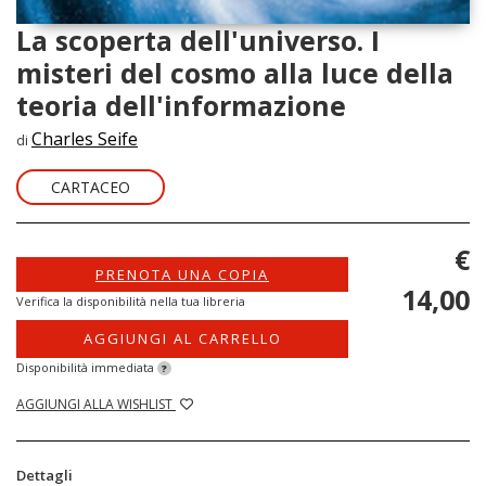
La scoperta dell'universo. I
misteri del cosmo alla luce della
teoria dell'informazione
Charles Seife
di
CARTACEO
€
PRENOTA UNA COPIA
14,00
Verifica la disponibilità nella tua libreria
AGGIUNGI AL CARRELLO
Disponibilità immediata
?
AGGIUNGI ALLA WISHLIST
Dettagli