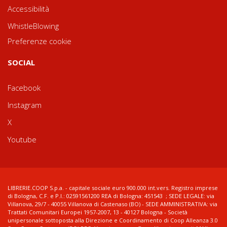
Accessibilità
WhistleBlowing
Preferenze cookie
SOCIAL
Facebook
Instagram
X
Youtube
LIBRERIE.COOP S.p.a. - capitale sociale euro 900.000 int.vers. Registro imprese
di Bologna, C.F. e P.I.: 02591561200 REA di Bologna: 451543 ; SEDE LEGALE: via
Villanova, 29/7 - 40055 Villanova di Castenaso (BO) - SEDE AMMINISTRATIVA: via
Trattati Comunitari Europei 1957-2007, 13 - 40127 Bologna - Società
unipersonale sottoposta alla Direzione e Coordinamento di Coop Alleanza 3.0