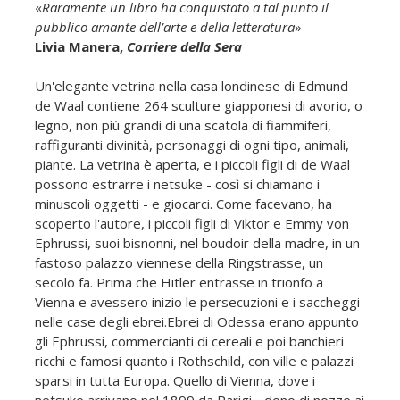
«
Raramente un libro ha conquistato a tal punto il
pubblico amante dell’arte e della letteratura
»
Livia Manera,
Corriere della Sera
Un'elegante vetrina nella casa londinese di Edmund
de Waal contiene 264 sculture giapponesi di avorio, o
legno, non più grandi di una scatola di fiammiferi,
raffiguranti divinità, personaggi di ogni tipo, animali,
piante. La vetrina è aperta, e i piccoli figli di de Waal
possono estrarre i netsuke - così si chiamano i
minuscoli oggetti - e giocarci. Come facevano, ha
scoperto l'autore, i piccoli figli di Viktor e Emmy von
Ephrussi, suoi bisnonni, nel boudoir della madre, in un
fastoso palazzo viennese della Ringstrasse, un
secolo fa. Prima che Hitler entrasse in trionfo a
Vienna e avessero inizio le persecuzioni e i saccheggi
nelle case degli ebrei.Ebrei di Odessa erano appunto
gli Ephrussi, commercianti di cereali e poi banchieri
ricchi e famosi quanto i Rothschild, con ville e palazzi
sparsi in tutta Europa. Quello di Vienna, dove i
netsuke arrivano nel 1899 da Parigi - dono di nozze ai