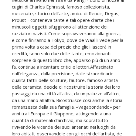
cugini di Charles Ephrussi, famoso collezionista,
mecenate, storico dell'arte, amico di Renoir, Degas,
Proust - conteneva tante e tali opere d'arte che i
minuscoli oggetti sfuggirono all'attenzione dei
razziatori nazisti. Come sopravviveranno alla guerra,
e come finiranno a Tokyo, dove de Waal li vede per la
prima volta a casa del prozio che glieli lascerà in
eredità, sono solo due delle tante, emozionanti
sorprese di questo libro che, apparso più di un anno
fa, continua a incantare critici e lettori.Affascinato
dall'eleganza, dalla precisione, dalle straordinarie
qualità tattili delle sculture, l'autore, famoso artista
della ceramica, decide di ricostruire la storia dei loro
passaggi da una città all'altra, da un palazzo all'altro,
da una mano all'altra. Ricostruisce così anche la storia
romanzesca della sua famiglia. «Vagabondando» per
anni tra l'Europa e il Giappone, attingendo a una
quantità di materiali d'archivio, ma soprattutto
rivivendo le vicende dei suoi antenati nei luoghi da
loro abitati, osservandole con gli occhi dell'artista, de