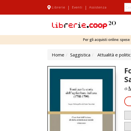
|
|
Librerie
Eventi
Assistenza
Per gli acquisti online: spes
Home
Saggistica
Attualità e politi
Fo
S
M
di