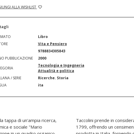
IUNGI ALLA WISHLIST
tagli
RMATO
Libro
TORE
Vita e Pensiero
N
9788834305843
O PUBBLICAZIONE
2000
Tecnologia e Ingegneria
EGORIA
Attualità e politica
LANA / SERIE
Ricerche. Storia
GUA
ita
 tappa di un'ampia ricerca,
le opere edite dal 1750 al
omica e sociale "Mario
lla letteratura agraria
uzione in un quadro organico
uovo strumento di lavoro per