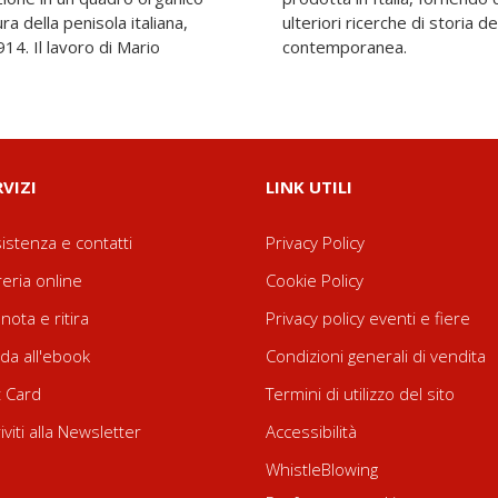
ura della penisola italiana,
coltura tra età moderna e
14. Il lavoro di Mario
contemporanea.
RVIZI
LINK UTILI
istenza e contatti
Privacy Policy
reria online
Cookie Policy
nota e ritira
Privacy policy eventi e fiere
da all'ebook
Condizioni generali di vendita
t Card
Termini di utilizzo del sito
riviti alla Newsletter
Accessibilità
WhistleBlowing