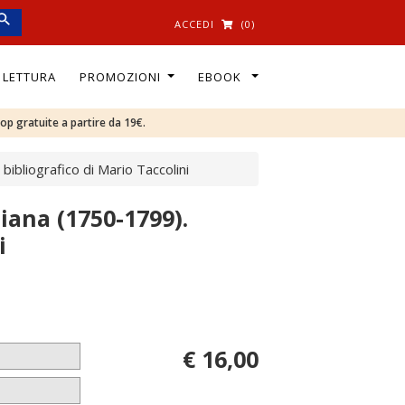
ACCEDI
(0)
I LETTURA
PROMOZIONI
EBOOK
oop gratuite a partire da 19€.
 bibliografico di Mario Taccolini
liana (1750-1799).
i
€ 16,00