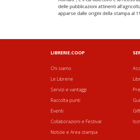
delle pubblicazioni attinenti all'agricolt
ulteriori ricerche di storia dell'agri
apparse dalle origini della stampa al 19
LIBRERIE.COOP
SE
Chi siamo
Ass
Le Librerie
Lib
Servizi e vantaggi
Pre
Raccolta punti
Gui
Eventi
Gif
Collaborazioni e Festival
Isc
Notizie e Area stampa