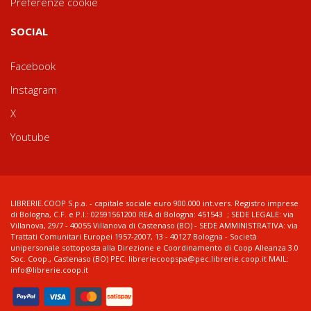
Preferenze cookie
SOCIAL
Facebook
Instagram
X
Youtube
LIBRERIE.COOP S.p.a. - capitale sociale euro 900.000 int.vers. Registro imprese
di Bologna, C.F. e P.I.: 02591561200 REA di Bologna: 451543 ; SEDE LEGALE: via
Villanova, 29/7 - 40055 Villanova di Castenaso (BO) - SEDE AMMINISTRATIVA: via
Trattati Comunitari Europei 1957-2007, 13 - 40127 Bologna - Società
unipersonale sottoposta alla Direzione e Coordinamento di Coop Alleanza 3.0
Soc. Coop., Castenaso (BO) PEC: libreriecoopspa@pec.librerie.coop.it MAIL:
info@librerie.coop.it