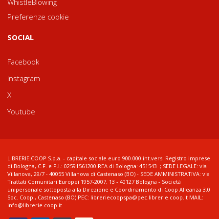
WhistleBlowing
Preferenze cookie
SOCIAL
Facebook
Instagram
X
Youtube
LIBRERIE.COOP S.p.a. - capitale sociale euro 900.000 int.vers. Registro imprese
di Bologna, C.F. e P.I.: 02591561200 REA di Bologna: 451543 ; SEDE LEGALE: via
Villanova, 29/7 - 40055 Villanova di Castenaso (BO) - SEDE AMMINISTRATIVA: via
Trattati Comunitari Europei 1957-2007, 13 - 40127 Bologna - Società
unipersonale sottoposta alla Direzione e Coordinamento di Coop Alleanza 3.0
Soc. Coop., Castenaso (BO) PEC: libreriecoopspa@pec.librerie.coop.it MAIL:
info@librerie.coop.it