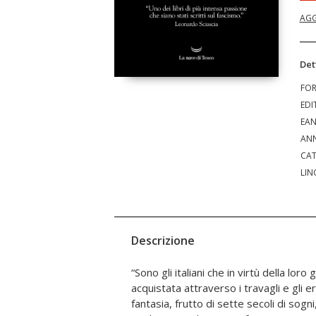
AGG
Det
FO
EDI
EA
ANN
CAT
LIN
Descrizione
“Sono gli italiani che in virtù della loro
negli Stati Uniti, resta a oggi attualissimo
acquistata attraverso i travagli e gli err
descritto come una peculiare “malattia i
fantasia, frutto di sette secoli di sog
pericolosamente incerto nel distinguere tr