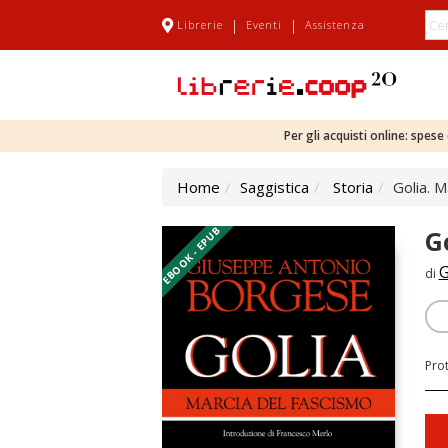
|
|
Librerie
Eventi
Assistenza
Per gli acquisti online: spes
Home
Saggistica
Storia
Golia. M
EBOOK - EPUB
G
G
di
Pro