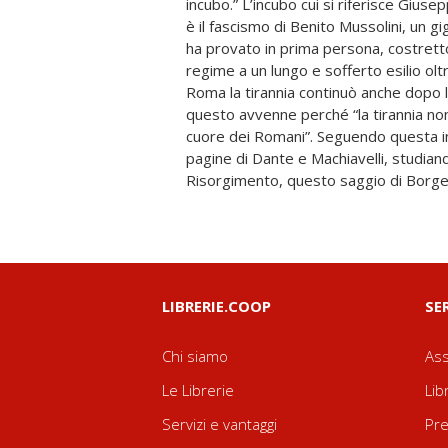
incubo.” L’incubo cui si riferisce Gius
per questo affascinato da una guida c
è il fascismo di Benito Mussolini, un gi
Torna in libreria, in una nuova edizi
ha provato in prima persona, costrett
“G.A. Borgese”, un testo necessario per c
regime a un lungo e sofferto esilio olt
segnato la storia del nostro Novecento, 
Roma la tirannia continuò anche dopo l
dell’ascesa del fascismo e i pericoli
questo avvenne perché “la tirannia no
sottovalutati. La testimonianza di un
cuore dei Romani”. Seguendo questa in
antifascista, che si è opposto al regime
pagine di Dante e Machiavelli, studiando
Risorgimento, questo saggio di Borge
LIBRERIE.COOP
SE
Chi siamo
Ass
Le Librerie
Lib
Servizi e vantaggi
Pre