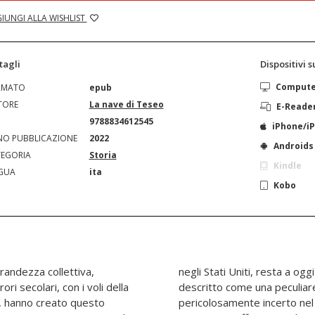
IUNGI ALLA WISHLIST
tagli
Dispositivi 
Comput
RMATO
epub
TORE
La nave di Teseo
E-Reade
N
9788834612545
iPhone/i
O PUBBLICAZIONE
2022
Androids
EGORIA
Storia
Kindle
GUA
ita
Kobo
 grandezza collettiva,
. Perché il fascismo è
ori secolari, con i voli della
taliana”, diffusa in un paese
ni, hanno creato questo
a desiderio e realtà, e