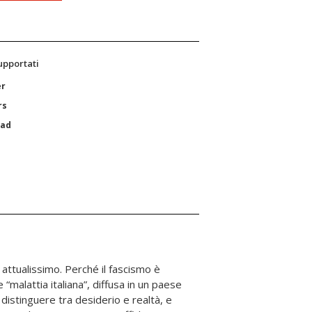
supportati
er
rs
Pad