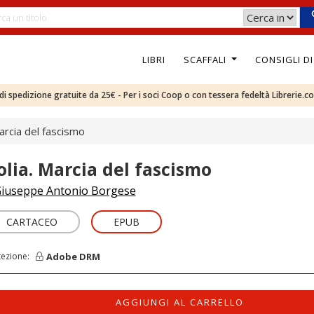
LIBRI
SCAFFALI
CONSIGLI D
e di spedizione gratuite da 25€ - Per i soci Coop o con tessera fedeltà Librerie.c
arcia del fascismo
olia. Marcia del fascismo
iuseppe Antonio Borgese
CARTACEO
EPUB
Adobe DRM
tezione:
AGGIUNGI AL CARRELLO