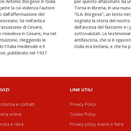
eppe Antonio Borgese in Golia
arismatica a cui affidarsi.
gante la cui violenza l’autore
one curata dalla Fondazione
o dall’affermazione del
apire il ventennio che ha
reoceano. Se nell’antica
per comprendere i motivi
’assassinio di Cesare,
 che allora sono stati
n risiedeva in Cesare, ma nel
 autore e studioso, convinto
tuizione, rileggendo le
 quando ancora la fine di
 l’Italia medievale e il
Golia era lontana, e che ha p
se, pubblicato nel 1937
RVIZI
LINK UTILI
istenza e contatti
Privacy Policy
reria online
Cookie Policy
nota e ritira
Privacy policy eventi e fiere