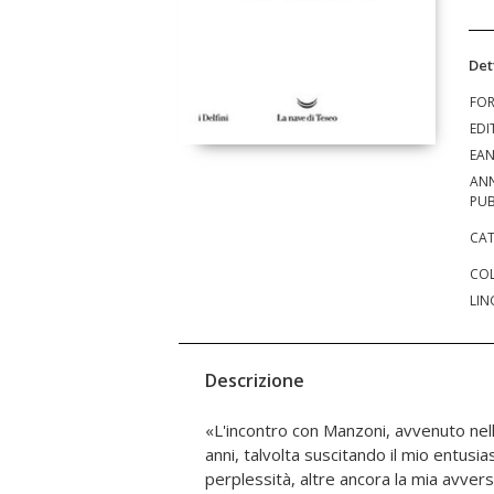
Det
FO
EDI
EA
AN
PUB
CAT
COL
LIN
Descrizione
«L'incontro con Manzoni, avvenuto nell'i
L'ironia manzoniana placa chi non
anni, talvolta suscitando il mio entusia
complice e un po' stupido (la sua gno
perplessità, altre ancora la mia avver
sull'umana natura, sul cielo di Lombardia,