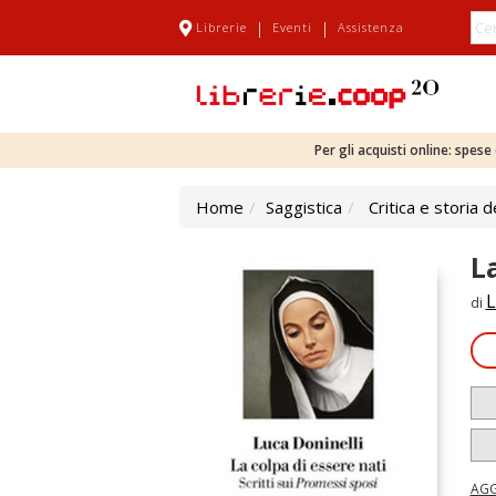
|
|
Librerie
Eventi
Assistenza
Per gli acquisti online: spes
Home
Saggistica
Critica e storia d
La
L
di
AGG