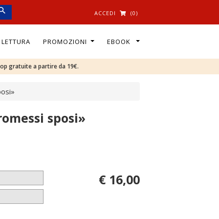
ACCEDI
(0)
I LETTURA
PROMOZIONI
EBOOK
oop gratuite a partire da 19€.
posi»
Promessi sposi»
€ 16,00