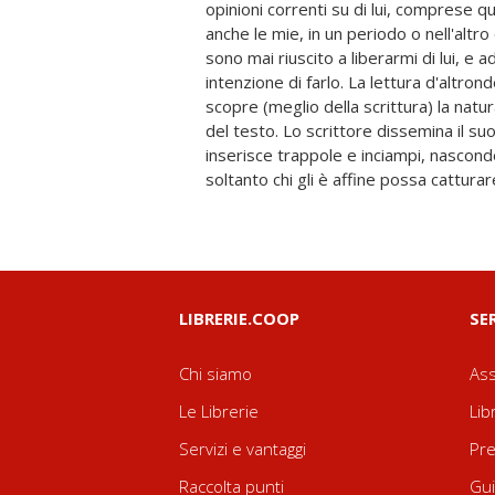
opinioni correnti su di lui, comprese q
cuore e così via), ma getta nel tormento
anche le mie, in un periodo o nell'altro
di cogliere certi segni, certi indizi celat
sono mai riuscito a liberarmi di lui, e
un avverbio. Con questo libro non pretend
intenzione di farlo. La lettura d'altro
Però, leggendo I Promessi Sposi, lav
scopre (meglio della scrittura) la natu
giunto ad alcune persuasioni che offro
del testo. Lo scrittore dissemina il suo
debba condividere, ma perché ne ricev
inserisce trappole e inciampi, nascond
una propria via al cuore tragico e sple
soltanto chi gli è affine possa catturar
LIBRERIE.COOP
SE
Chi siamo
Ass
Le Librerie
Lib
Servizi e vantaggi
Pre
Raccolta punti
Gui