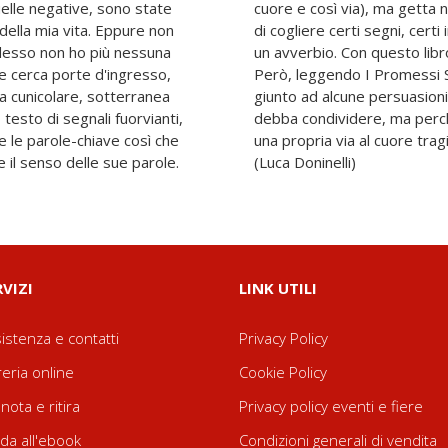
uelle negative, sono state
 chi abbia avuto la ventura
 della mia vita. Eppure non
i talvolta in un aggettivo, in
 adesso non ho più nessuna
o di fornire illuminazioni.
nde cerca porte d'ingresso,
orandoci per un anno sono
ra cunicolare, sotterranea
 al lettore, non perché le
 testo di segnali fuorvianti,
a un aiuto nella ricerca di
e le parole-chiave così che
ndido di questo capolavoro.»
e il senso delle sue parole.
(Luca Doninelli)
RVIZI
LINK UTILI
istenza e contatti
Privacy Policy
reria online
Cookie Policy
nota e ritira
Privacy policy eventi e fiere
da all'ebook
Condizioni generali di vendita