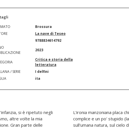
tagli
RMATO
Brossura
TORE
La nave di Teseo
N
9788834614792
NO
2023
BLICAZIONE
Critica e storia della
EGORIA
letteratura
LANA / SERIE
I delfini
GUA
ita
nfanzia, si è ripetuto negli
 comprende in un sorriso
smo, altre volte la mia
mica, le sue sentenze
sione. Gran parte delle
 sul sul guazzabuglio del