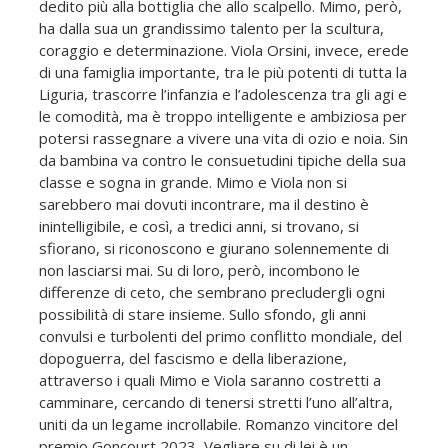
dedito più alla bottiglia che allo scalpello. Mimo, però,
ha dalla sua un grandissimo talento per la scultura,
coraggio e determinazione. Viola Orsini, invece, erede
di una famiglia importante, tra le più potenti di tutta la
Liguria, trascorre l’infanzia e l’adolescenza tra gli agi e
le comodità, ma è troppo intelligente e ambiziosa per
potersi rassegnare a vivere una vita di ozio e noia. Sin
da bambina va contro le consuetudini tipiche della sua
classe e sogna in grande. Mimo e Viola non si
sarebbero mai dovuti incontrare, ma il destino è
inintelligibile, e così, a tredici anni, si trovano, si
sfiorano, si riconoscono e giurano solennemente di
non lasciarsi mai. Su di loro, però, incombono le
differenze di ceto, che sembrano precludergli ogni
possibilità di stare insieme. Sullo sfondo, gli anni
convulsi e turbolenti del primo conflitto mondiale, del
dopoguerra, del fascismo e della liberazione,
attraverso i quali Mimo e Viola saranno costretti a
camminare, cercando di tenersi stretti l’uno all’altra,
uniti da un legame incrollabile. Romanzo vincitore del
premio Goncourt 2023, Vegliare su di lei è un