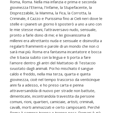
Roma, Roma. Nella mia infanzia e prima e seconda
giovinezza l'Eterna, l'Infame, la Stupefacente, la
Disprezzabile, la Mamma, la Fica, la Corrotta, la
Criminale, il Cazzo e Purissima fino ai Cieli neri dove le
stelle e i pianeti un giorno li sposterò a uno a uno con
le mie stesse mani, l'attraversavo nudo, sensuale,
pronto a farle dono di me; e lei giovanissima di
millenni era altrettanto nuda e sensuale e disinvolta a
regalarti frammenti e parole di un mondo che non ci
sarà mai più. Roma era fantasma incantatore e bocca
che ti bacia subito con la lingua e ti porta a fare
l'amore dentro gli antri del Mattatoio di Testaccio
svuotato dagli animali. Poi ho mischiato il sangue
caldo e freddo, nella mia terza, quarta e quinta
giovinezza, cioè nel tempo trascorso da venticinque
anni fa a adesso, e ho preso carta e penna
attraversandola di nuovo per strade non battute,
dimenticate, incontrandola travestita da persone
comuni, rioni, quartieri, camiciaie, artisti, criminali,
cavalli, morti ammazzati e certo camposanti. Perché
Roma è sempre troppa e troppo poca. Domani è già