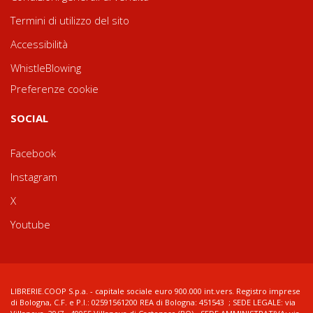
Termini di utilizzo del sito
Accessibilità
WhistleBlowing
Preferenze cookie
SOCIAL
Facebook
Instagram
X
Youtube
LIBRERIE.COOP S.p.a. - capitale sociale euro 900.000 int.vers. Registro imprese
di Bologna, C.F. e P.I.: 02591561200 REA di Bologna: 451543 ; SEDE LEGALE: via