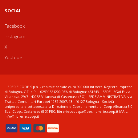
SOCIAL
Facebook
Instagram
X
Youtube
LIBRERIE.COOP S.p.a. - capitale sociale euro 900.000 int.vers. Registro imprese
di Bologna, C.F. e P.I.: 02591561200 REA di Bologna: 451543 ; SEDE LEGALE: via
Villanova, 29/7 - 40055 Villanova di Castenaso (BO) - SEDE AMMINISTRATIVA: via
Trattati Comunitari Europei 1957-2007, 13 - 40127 Bologna - Società
unipersonale sottoposta alla Direzione e Coordinamento di Coop Alleanza 3.0
Soc. Coop., Castenaso (BO) PEC: libreriecoopspa@pec.librerie.coop.it MAIL:
info@librerie.coop.it