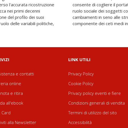
erso l'accurata ricostruzione
cessi di secolarizzazione e il
ucca nei primi decenni
mergono significativi
ione del profilo dei suoi
ri e il delinearsi di una
ruolo delle variabili politiche,
componente dei ceti medi inf
RVIZI
LINK UTILI
istenza e contatti
Privacy Policy
reria online
Cookie Policy
nota e ritira
Privacy policy eventi e fiere
da all'ebook
Condizioni generali di vendita
t Card
Termini di utilizzo del sito
riviti alla Newsletter
Accessibilità