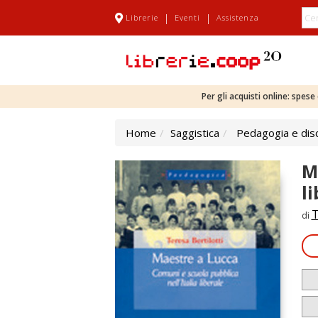
|
|
Librerie
Eventi
Assistenza
Per gli acquisti online: spes
Home
Saggistica
Pedagogia e disc
M
l
T
di