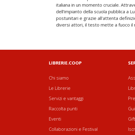
italiana in un momento cruciale. Attrav
consente di cogliere il portato dei pro
dell'impianto della scuola pubblica a L
ruolo sociale dei soggetti coinvolti: e
postunitari e grazie all'attenta definiz
cambiamenti in seno alle strutture familia
diversi attori, il testo mette a fuoco il 
LIBRERIE.COOP
SE
Chi siamo
Ass
Le Librerie
Lib
Servizi e vantaggi
Pre
Raccolta punti
Gui
Eventi
Gif
Collaborazioni e Festival
Isc