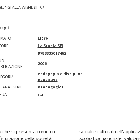
IUNGI ALLA WISHLIST
tagli
RMATO
Libro
TORE
La Scuola SEI
N
9788835017462
NO
2006
BLICAZIONE
Pedagogia e discipline
EGORIA
educative
LANA / SERIE
Paedagogica
GUA
ita
ola che si presenta come un
ello locale, della legislazione
igurazione della società
esiti. L'analisi proposta