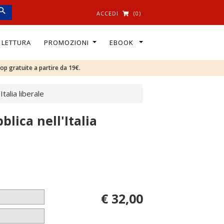
ACCEDI
(0)
I LETTURA
PROMOZIONI
EBOOK
oop gratuite a partire da 19€.
talia liberale
lica nell'Italia
€ 32,00