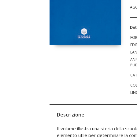
AGG
Det
FO
EDI
EA
AN
PUB
CAT
COL
LIN
Descrizione
Il volume illustra una storia della scu
sociali e culturali nell'applicazione, a liv
elemento utile per determinare la conf
scolastica nazionale, valutandone gli 