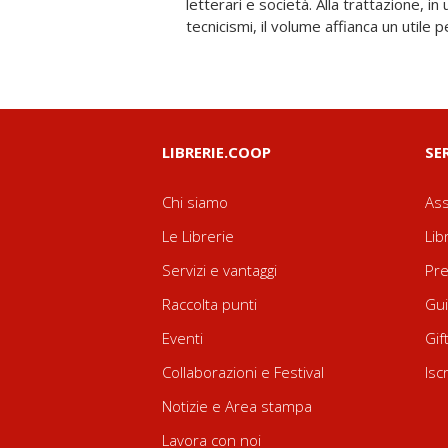
letterari e società. Alla trattazione, in
tecnicismi, il volume affianca un utile 
LIBRERIE.COOP
SE
Chi siamo
Ass
Le Librerie
Lib
Servizi e vantaggi
Pre
Raccolta punti
Gui
Eventi
Gif
Collaborazioni e Festival
Isc
Notizie e Area stampa
Lavora con noi