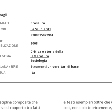
tagli
RMATO
Brossura
TORE
La Scuola SEI
N
9788835022961
NO
2008
BLICAZIONE
Critica e storia della
EGORIA
letteratura
Sociologia
LANA / SERIE
Strumenti universitari di base
GUA
ita
isciplina composita che
afia ragionata), offrendo
si sul rapporto tra fatti
a effettivo e, per certi