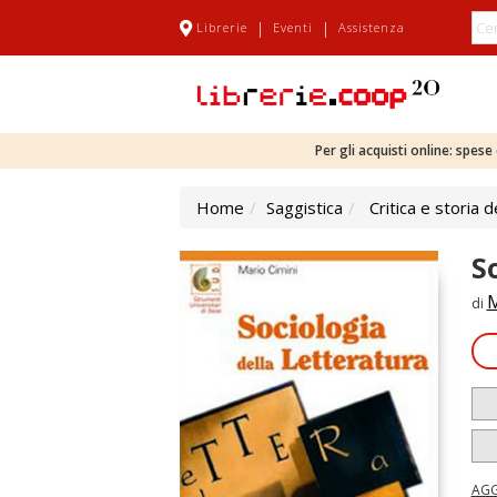
|
|
Librerie
Eventi
Assistenza
Per gli acquisti online: spes
Home
Saggistica
Critica e storia d
S
M
di
AGG