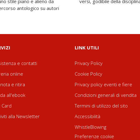
 uno stile piano e alieno da
versi, godibile della disciplina
percorso antologico su autori
RVIZI
LINK UTILI
istenza e contatti
Privacy Policy
reria online
Cookie Policy
nota e ritira
Privacy policy eventi e fiere
da all'ebook
Condizioni generali di vendita
t Card
Termini di utilizzo del sito
riviti alla Newsletter
Accessibilità
WhistleBlowing
Preferenze cookie