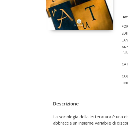
Det
FO
EDI
EA
AN
PUB
CAT
COL
LIN
Descrizione
La sociologia della letteratura è una d
e testi esemplari (oltre che una bibliogr
abbraccia un insieme variabile di discor
cosi, non solo teoricamente, un panoram