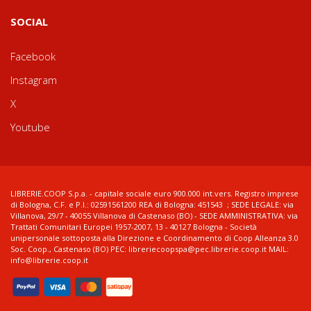
SOCIAL
Facebook
Instagram
X
Youtube
LIBRERIE.COOP S.p.a. - capitale sociale euro 900.000 int.vers. Registro imprese
di Bologna, C.F. e P.I.: 02591561200 REA di Bologna: 451543 ; SEDE LEGALE: via
Villanova, 29/7 - 40055 Villanova di Castenaso (BO) - SEDE AMMINISTRATIVA: via
Trattati Comunitari Europei 1957-2007, 13 - 40127 Bologna - Società
unipersonale sottoposta alla Direzione e Coordinamento di Coop Alleanza 3.0
Soc. Coop., Castenaso (BO) PEC: libreriecoopspa@pec.librerie.coop.it MAIL:
info@librerie.coop.it