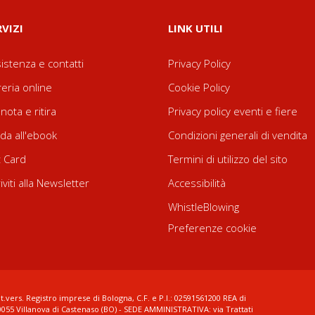
RVIZI
LINK UTILI
istenza e contatti
Privacy Policy
reria online
Cookie Policy
nota e ritira
Privacy policy eventi e fiere
da all'ebook
Condizioni generali di vendita
t Card
Termini di utilizzo del sito
riviti alla Newsletter
Accessibilità
WhistleBlowing
Preferenze cookie
t.vers. Registro imprese di Bologna, C.F. e P.I.: 02591561200 REA di
0055 Villanova di Castenaso (BO) - SEDE AMMINISTRATIVA: via Trattati