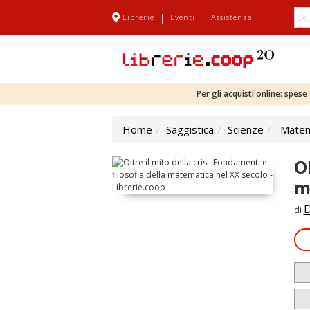
|
|
Librerie
Eventi
Assistenza
Per gli acquisti online: spes
Home
Saggistica
Scienze
Matem
Ol
m
D
di