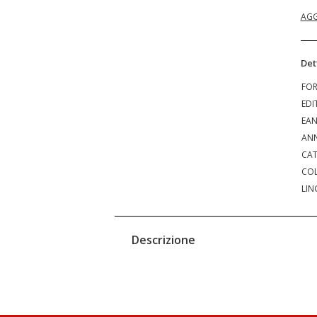
AGG
Det
FO
EDI
EA
ANN
CAT
COL
LIN
Descrizione