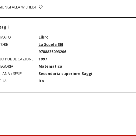
IUNGI ALLA WISHLIST
tagli
RMATO
Libro
TORE
La Scuola SEI
N
9788835093206
O PUBBLICAZIONE
1997
EGORIA
Matematica
LANA / SERIE
Secondaria superiore.Saggi
GUA
ita