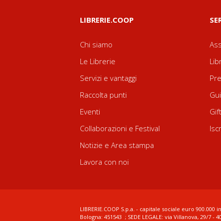
LIBRERIE.COOP
SE
Chi siamo
Ass
Le Librerie
Lib
Servizi e vantaggi
Pre
Raccolta punti
Gui
Eventi
Gif
Collaborazioni e Festival
Isc
Notizie e Area stampa
Lavora con noi
LIBRERIE.COOP S.p.a. - capitale sociale euro 900.000 in
Bologna: 451543 ; SEDE LEGALE: via Villanova, 29/7 - 4